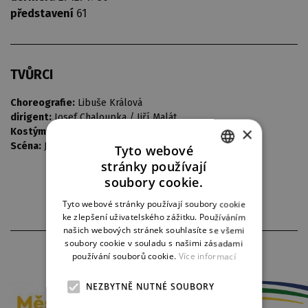
představení
61
TVŮRCI
Choreografie:
Libuše Králová
dirigent:
Josef Chaloupka / Jiří Malát
×
Kostýmy:
Vlastimil Koutecký
Scéna:
Josef Vališ
Tyto webové
stránky používají
CZECH
soubory cookie.
ENGLISH
Tyto webové stránky používají soubory cookie
ke zlepšení uživatelského zážitku. Používáním
GERMAN
našich webových stránek souhlasíte se všemi
soubory cookie v souladu s našimi zásadami
PARTNEŘI DIVADLA
používání souborů cookie.
Více informací
NEZBYTNĚ NUTNÉ SOUBORY