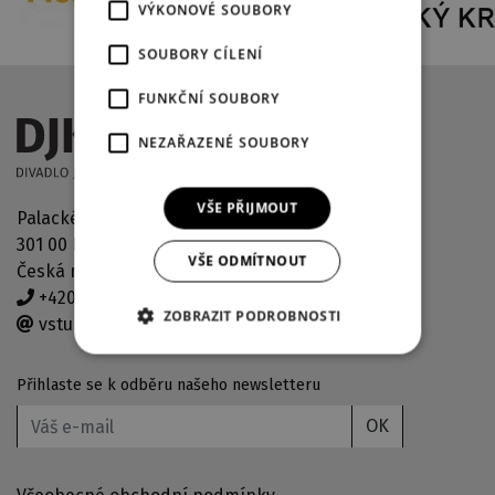
VÝKONOVÉ SOUBORY
SOUBORY CÍLENÍ
FUNKČNÍ SOUBORY
NEZAŘAZENÉ SOUBORY
VŠE PŘIJMOUT
Palackého náměstí 2971/30
301 00 Plzeň
VŠE ODMÍTNOUT
Česká republika
+420 378 038 190
ZOBRAZIT PODROBNOSTI
vstupenky@djkt.eu
Přihlaste se k odběru našeho newsletteru
OK