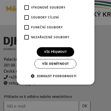
VÝKONOVÉ SOUBORY
SOUBORY CÍLENÍ
FUNKČNÍ SOUBORY
NEZAŘAZENÉ SOUBORY
VŠE PŘIJMOUT
Palackého náměstí 2971/30
VŠE ODMÍTNOUT
301 00 Plzeň
Česká republika
ZOBRAZIT PODROBNOSTI
+420 378 038 190
vstupenky@djkt.eu
Přihlaste se k odběru našeho newsletteru
OK