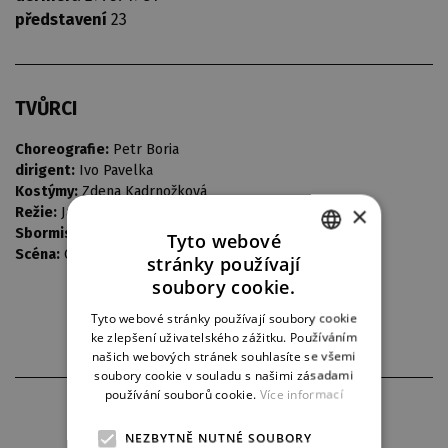
představení
23
TVŮRCI
Choreografie:
Petr Boria
dirigent:
Ivo Pavelka
Kostýmy:
Zdena Kadrnožková
×
Režie:
Jaroslav Heyduk
Sbormistr:
Jaroslav Buďárek
Tyto webové
Scéna:
Otakar Schindler
stránky používají
CZECH
soubory cookie.
ENGLISH
Tyto webové stránky používají soubory cookie
ke zlepšení uživatelského zážitku. Používáním
GERMAN
našich webových stránek souhlasíte se všemi
soubory cookie v souladu s našimi zásadami
používání souborů cookie.
Více informací
PARTNEŘI DIVADLA
NEZBYTNĚ NUTNÉ SOUBORY