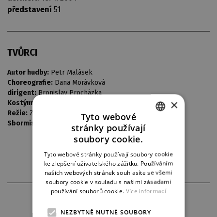
představení
51
TVŮRCI
Autor hudby:
Petr Malásek
Choreografie:
Dana Morávková
dirigent:
Bronislav Procházka
×
Kostýmy:
Josef Jelínek
Režie:
Zdeněk Troška
Tyto webové
Sbormistr:
Josef Jelínek
stránky používají
CZECH
soubory cookie.
ENGLISH
Tyto webové stránky používají soubory cookie
ke zlepšení uživatelského zážitku. Používáním
GERMAN
našich webových stránek souhlasíte se všemi
soubory cookie v souladu s našimi zásadami
používání souborů cookie.
Více informací
PARTNEŘI DIVADLA
NEZBYTNĚ NUTNÉ SOUBORY