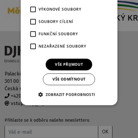
VÝKONOVÉ SOUBORY
SOUBORY CÍLENÍ
FUNKČNÍ SOUBORY
NEZAŘAZENÉ SOUBORY
VŠE PŘIJMOUT
Palackého náměstí 2971/30
VŠE ODMÍTNOUT
301 00 Plzeň
Česká republika
ZOBRAZIT PODROBNOSTI
+420 378 038 190
vstupenky@djkt.eu
Přihlaste se k odběru našeho newsletteru
OK