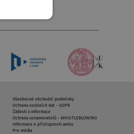
Všeobecné obchodní podmínky
Ochrana osobních dat - GDPR
Žádosti o informace
Ochrana oznamovatelů - WHISTLEBLOWING
Informace o přístupnosti webu
Pro média