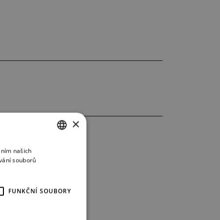
×
áním našich
CZECH
vání souborů
ENGLISH
GERMAN
FUNKČNÍ SOUBORY