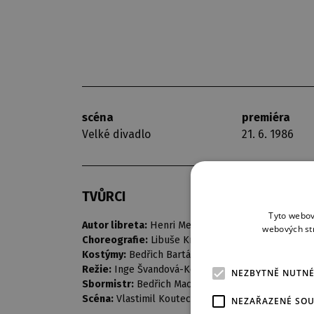
scéna
premiéra
Velké divadlo
21. 6. 1986
TVŮRCI
Tyto webov
Autor libreta:
Henri Meilhac / Ludovic Halévy
webových st
Choreografie:
Libuše Králová
Kostýmy:
Bedřich Barták
Režie:
Inge Švandová-Koutecká
NEZBYTNĚ NUTN
Sbormistr:
Bedřich Macenauer
Scéna:
Vlastimil Koutecký
NEZAŘAZENÉ SO