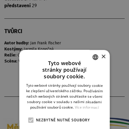
představení
29
TVŮRCI
Autor hudby:
Jan Frank Fischer
Kostýmy:
Jarmila Konečná
×
Režie:
Oto Ševčík
Scéna:
Vladimír Heller
Tyto webové
stránky používají
CZECH
soubory cookie.
ENGLISH
Tyto webové stránky používají soubory cookie
ke zlepšení uživatelského zážitku. Používáním
GERMAN
našich webových stránek souhlasíte se všemi
soubory cookie v souladu s našimi zásadami
PARTNEŘI DIVADLA
používání souborů cookie.
Více informací
NEZBYTNĚ NUTNÉ SOUBORY