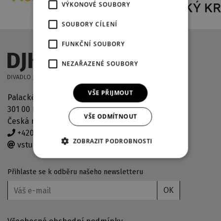
VÝKONOVÉ SOUBORY
SOUBORY CÍLENÍ
FUNKČNÍ SOUBORY
NEZAŘAZENÉ SOUBORY
VŠE PŘIJMOUT
Palackého náměstí 2971/30
301 00 Plzeň
VŠE ODMÍTNOUT
Česká republika
+420 378 038 190
ZOBRAZIT PODROBNOSTI
vstupenky@djkt.eu
Přihlaste se k odběru našeho newsletteru
OK