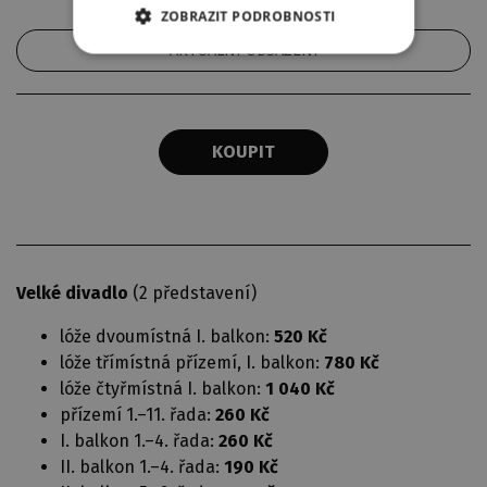
ZOBRAZIT PODROBNOSTI
AKTUÁLNÍ OBSAZENÍ
KOUPIT
Velké divadlo
(2 představení)
lóže dvoumístná I. balkon:
520 Kč
lóže třímístná přízemí, I. balkon:
780 Kč
lóže čtyřmístná I. balkon:
1 040 Kč
přízemí 1.–11. řada:
260 Kč
I. balkon 1.–4. řada:
260 Kč
II. balkon 1.–4. řada:
190 Kč