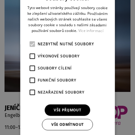
ENGLISH
Tyto webové stránky používají soubory cookie
ke zlepšení uživatelského zážitku. Používáním
GERMAN
našich webových stránek souhlasíte se všemi
soubory cookie v souladu s našimi zásadami
používání souborů cookie.
Více informací
NEZBYTNĚ NUTNÉ SOUBORY
VÝKONOVÉ SOUBORY
SOUBORY CÍLENÍ
FUNKČNÍ SOUBORY
NEZAŘAZENÉ SOUBORY
JENÍČEK A MAŘENKA
VŠE PŘIJMOUT
Engelbert Humperdinck
VŠE ODMÍTNOUT
11:00–13:10
Velké divadlo