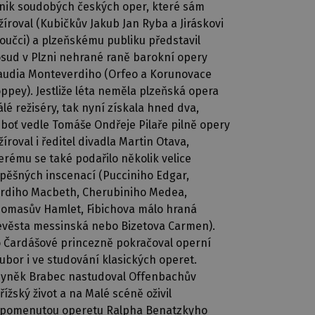
nik soudobých českých oper, které sám
žíroval (Kubičkův Jakub Jan Ryba a Jiráskovi
oučci) a plzeňskému publiku představil
sud v Plzni nehrané raně barokní opery
audia Monteverdiho (Orfeo a Korunovace
ppey). Jestliže léta neměla plzeňská opera
álé režiséry, tak nyní získala hned dva,
boť vedle Tomáše Ondřeje Pilaře pilně opery
žíroval i ředitel divadla Martin Otava,
erému se také podařilo několik velice
pěšných inscenací (Pucciniho Edgar,
rdiho Macbeth, Cherubiniho Medea,
omasův Hamlet, Fibichova málo hraná
věsta messinská nebo Bizetova Carmen).
 Čardášové princezně pokračoval operní
ubor i ve studování klasických operet.
yněk Brabec nastudoval Offenbachův
řížský život a na Malé scéně oživil
pomenutou operetu Ralpha Benatzkyho