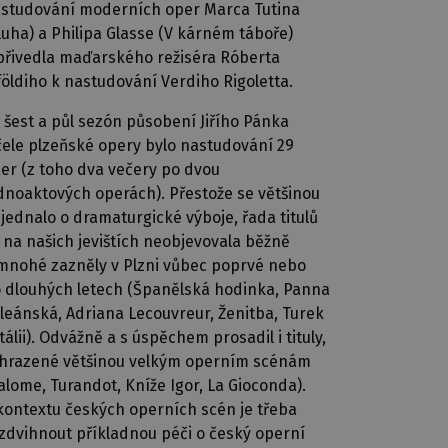
studování moderních oper Marca Tutina
luha) a Philipa Glasse (V kárném táboře)
přivedla maďarského režiséra Róberta
földiho k nastudování Verdiho Rigoletta.
 šest a půl sezón působení Jiřího Pánka
čele plzeňské opery bylo nastudování 29
er (z toho dva večery po dvou
dnoaktových operách). Přestože se většinou
jednalo o dramaturgické výboje, řada titulů
 na našich jevištích neobjevovala běžně
mnohé zazněly v Plzni vůbec poprvé nebo
 dlouhých letech (Španělská hodinka, Panna
leánská, Adriana Lecouvreur, Ženitba, Turek
Itálii). Odvážně a s úspěchem prosadil i tituly,
hrazené většinou velkým operním scénám
alome, Turandot, Kníže Igor, La Gioconda).
kontextu českých operních scén je třeba
zdvihnout příkladnou péči o český operní