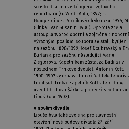
soustředila i na velké opery světového
repertoáru (G. Verdi: Aida, 1897; E.
Humperdinck: Perníková chaloupka, 1895; M. 
Glinka: Ivan Susanin, 1900). Opereta zcela
ustoupila tvorbě operní a zejména činoherní
Výraznými posilami souboru se stali, byť jen
na sezónu 1898/1899, Josef Doubravský a Em
Burian a pro sezónu následující Marie
Zieglerová. Kapelníkem zůstal za Budila i v
následném Trnkově dvouletí Antonín Kott.
1900–1902 vykonával funkci ředitele tenorist
František Trnka. Kapelník Kott v této době
uvedl Fibichovu Šárku a poprvé i Smetanovu
Libuši (obě 1902).
V novém divadle
Libuše byla také zvolena pro slavnostní
otevření nové budovy divadla 27. září
1902. Zlepšené podmínky umožnily