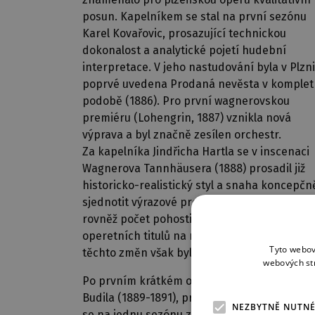
posun. Kapelníkem se stal na první sezónu
Karel Kovařovic, prosazující technickou
dokonalost a analytické pojetí hudební
interpretace. V jeho nastudování byla v Plzni
poprvé uvedena Prodaná nevěsta v komplet
podobě (1886). Pro první wagnerovskou
premiéru (Lohengrin, 1887) vznikla nová
výprava a byl značně zesílen orchestr.
Za kapelníka Jindřicha Hartla se v inscenaci
Wagnerova Tannhäusera (1888) prosadil již
historicko-realistický styl a snaha koncepčn
sjednotit výrazové prostředky opery. Snížil s
rovněž počet pohostinských her a podíl
operetních titulů na repertoáru. Důsledkem
Tyto webov
těchto změn však byl pokles návštěvnosti.
webových st
Po prvním krátkém období ředitele Vendelí
Budila (1889-1891), pro operu zanedbatelné
NEZBYTNĚ NUTN
se na jednu sezónu znovu vrátil Pištěk. 1892