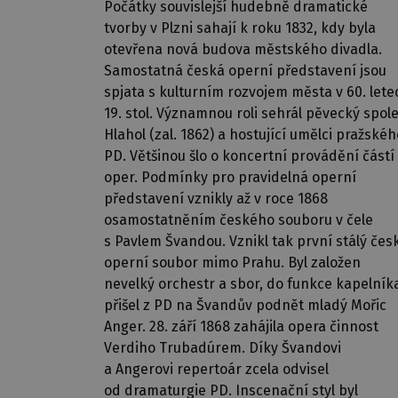
Počátky souvislejší hudebně dramatické
tvorby v Plzni sahají k roku 1832, kdy byla
otevřena nová budova městského divadla.
Samostatná česká operní představení jsou
spjata s kulturním rozvojem města v 60. lete
19. stol. Významnou roli sehrál pěvecký spol
Hlahol (zal. 1862) a hostující umělci pražskéh
PD. Většinou šlo o koncertní provádění částí
oper. Podmínky pro pravidelná operní
představení vznikly až v roce 1868
osamostatněním českého souboru v čele
s Pavlem Švandou. Vznikl tak první stálý čes
operní soubor mimo Prahu. Byl založen
nevelký orchestr a sbor, do funkce kapelník
přišel z PD na Švandův podnět mladý Mořic
Anger. 28. září 1868 zahájila opera činnost
Verdiho Trubadúrem. Díky Švandovi
a Angerovi repertoár zcela odvisel
od dramaturgie PD. Inscenační styl byl