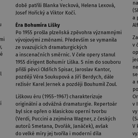
na
době patřili Blanka Vecková, Helena Lexová,
(S
Josef Hořický a Viktor Kočí.
a 
u
Éra Bohumíra Lišky
Al
Po 1955 prošla plzeňská zpěvohra významnými
Za
ami
vývojovými změnami. Především se vymanila
v 
,
ze svazujících dramaturgických
op
vé
a inscenačních směrnic. V čele opery stanul
je
1955 dirigent Bohumír Liška. S ním do souboru
ne
přišli pěvci Oldřich Spisar, Jaroslav Kantor,
l
se
později Věra Soukupová a Jiří Berdych, dále
a 
režisér Karel Jernek a později Bouhumil Zoul.
po
Liškovu éru (1955–1967) charakterizuje
Or
í
originální a odvážná dramaturgie. Repertoár
v 
byl sice opřen o klasickou operní tvorbu
vy
(Verdi, Puccini a zejména Wagner, z českých
(S
autorů Smetana, Dvořák, Janáček), avšak
V 
do velké míry jej tvořila i moderní díla
vy