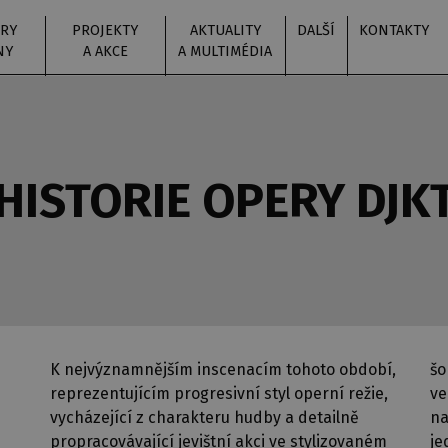
RY
PROJEKTY
AKTUALITY
DALŠÍ
KONTAKTY
NY
A AKCE
A MULTIMÉDIA
HISTORIE OPERY DJK
K nejvýznamnějším inscenacím tohoto období,
šo
reprezentujícím progresivní styl operní režie,
ve
vycházející z charakteru hudby a detailně
na
propracovávající jevištní akci ve stylizovaném
je