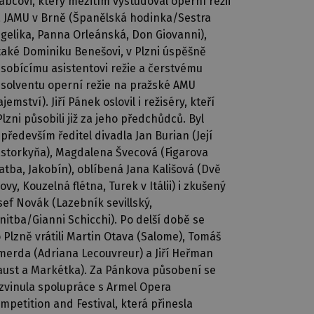
abcovi, který mezitím vystudoval operní režii
 JAMU v Brně (Španělská hodinka/Sestra
gelika, Panna Orleánská, Don Giovanni),
také Dominiku Benešovi, v Plzni úspěšně
sobícímu asistentovi režie a čerstvému
solventu operní režie na pražské AMU
ajemství). Jiří Pánek oslovil i režiséry, kteří
Plzni působili již za jeho předchůdců. Byl
 především ředitel divadla Jan Burian (Její
storkyňa), Magdalena Švecová (Figarova
atba, Jakobín), oblíbená Jana Kališová (Dvě
ovy, Kouzelná flétna, Turek v Itálii) i zkušený
sef Novák (Lazebník sevillský,
nitba/Gianni Schicchi). Po delší době se
 Plzně vrátili Martin Otava (Salome), Tomáš
merda (Adriana Lecouvreur) a Jiří Heřman
aust a Markétka). Za Pánkova působení se
zvinula spolupráce s Armel Opera
mpetition and Festival, která přinesla