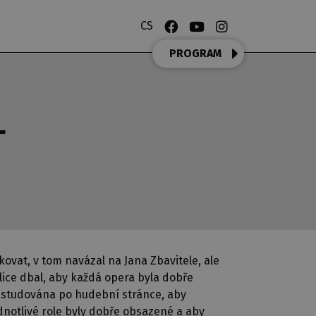
CS
PROGRAM
T
kovat, v tom navázal na Jana Zbavitele, ale
lice dbal, aby každá opera byla dobře
studována po hudební stránce, aby
dnotlivé role byly dobře obsazené a aby