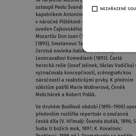
ustoupil Pavlu Švandovi ml., který spolu
NEZAŘAZENÉ SO
kapelníkem Antonínem Kottem pokračoval
v náročné Pištěkově dramaturgii. Poprvé byl
uveden Čajkovského Evžen Oněgin (1892),
Mozartův Don Juan (1892), Rossiniho Vilém Te
(1893), Smetanovo Tajemství (1893), a také
čerstvá novinka italského verismu,
Leoncavallovi Komedianti (1893). Častá
herecká režie (Josef Jelínek, Václav Vodička) 
vyznačovala koncepčností, scénografickou
náročností a realistickými prvky. K předním
sólistům patřili Marie Wollnerová, Čeněk
Melichárek a Robert Polák.
Ve druhém Budilově období (1895–1900) ope
především rozšířila repertoár o současná
česká díla (V. Hřímalý: Švanda dudák, 1896; S
Suda: U božích muk, 1897; K. Kovařovic:
Psohlavci, 1899 ad.). Dramaturgie se nadále