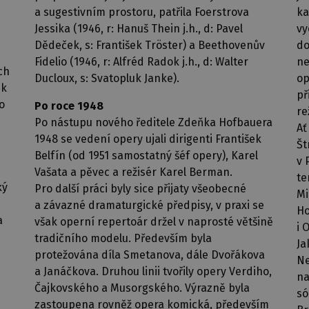
a sugestivním prostoru, patřila Foerstrova
ka
Jessika (1946, r: Hanuš Thein j.h., d: Pavel
vy
Dědeček, s: František Tröster) a Beethovenův
do
Fidelio (1946, r: Alfréd Radok j.h., d: Walter
ne
ch
Ducloux, s: Svatopluk Janke).
op
ek
př
o
Po roce 1948
re
Po nástupu nového ředitele Zdeňka Hofbauera
Ať
1948 se vedení opery ujali dirigenti František
Št
Belfín (od 1951 samostatný šéf opery), Karel
v 
Vašata a pěvec a režisér Karel Berman.
te
ký
Pro další práci byly sice přijaty všeobecné
Mi
a závazné dramaturgické předpisy, v praxi se
Ho
a
však operní repertoár držel v naprosté většině
i 
tradičního modelu. Především byla
Ja
protežována díla Smetanova, dále Dvořákova
Ne
a Janáčkova. Druhou linii tvořily opery Verdiho,
na
Čajkovského a Musorgského. Výrazně byla
só
zastoupena rovněž opera komická, především