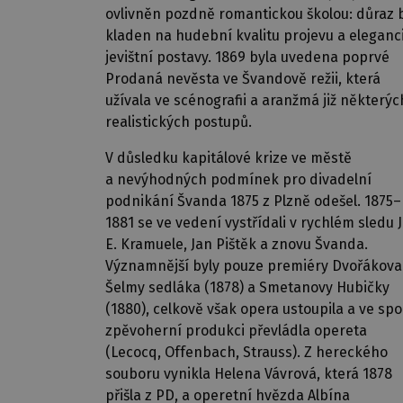
ovlivněn pozdně romantickou školou: důraz 
kladen na hudební kvalitu projevu a eleganc
jevištní postavy. 1869 byla uvedena poprvé
Prodaná nevěsta ve Švandově režii, která
užívala ve scénografii a aranžmá již některýc
realistických postupů.
V důsledku kapitálové krize ve městě
a nevýhodných podmínek pro divadelní
podnikání Švanda 1875 z Plzně odešel. 1875–
1881 se ve vedení vystřídali v rychlém sledu J
E. Kramuele, Jan Pištěk a znovu Švanda.
Významnější byly pouze premiéry Dvořákova
Šelmy sedláka (1878) a Smetanovy Hubičky
(1880), celkově však opera ustoupila a ve sp
zpěvoherní produkci převládla opereta
(Lecocq, Offenbach, Strauss). Z hereckého
souboru vynikla Helena Vávrová, která 1878
přišla z PD, a operetní hvězda Albína