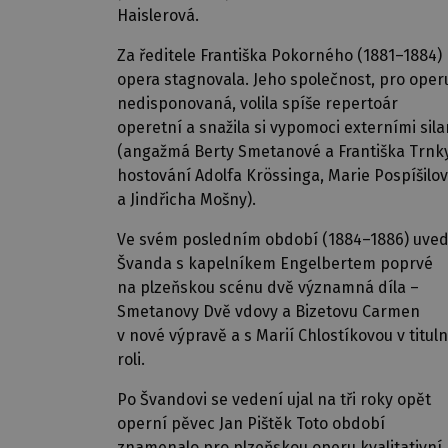
Haislerová.
Za ředitele Františka Pokorného (1881–1884)
opera stagnovala. Jeho společnost, pro oper
nedisponovaná, volila spíše repertoár
operetní a snažila si vypomoci externími sil
(angažmá Berty Smetanové a Františka Trnky
hostování Adolfa Krössinga, Marie Pospíšilo
a Jindřicha Mošny).
Ve svém posledním období (1884–1886) uved
Švanda s kapelníkem Engelbertem poprvé
na plzeňskou scénu dvě významná díla –
Smetanovy Dvě vdovy a Bizetovu Carmen
v nové výpravě a s Marií Chlostíkovou v tituln
roli.
Po Švandovi se vedení ujal na tři roky opět
operní pěvec Jan Pištěk Toto období
znamenalo pro plzeňskou operu kvalitativní