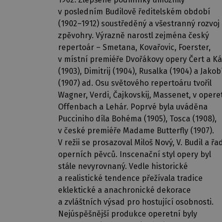
v posledním Budilově ředitelském období
(1902–1912) soustředěný a všestranný rozvoj
zpěvohry. Výrazně narostl zejména český
repertoár – Smetana, Kovařovic, Foerster,
v místní premiéře Dvořákovy opery Čert a K
(1903), Dimitrij (1904), Rusalka (1904) a Jakob
(1907) ad. Osu světového repertoáru tvořil
Wagner, Verdi, Čajkovskij, Massenet, v opere
Offenbach a Lehár. Poprvé byla uváděna
Pucciniho díla Bohéma (1905), Tosca (1908),
v české premiéře Madame Butterfly (1907).
V režii se prosazoval Miloš Nový, V. Budil a řa
operních pěvců. Inscenační styl opery byl
stále nevyrovnaný. Vedle historické
a realistické tendence přežívala tradice
eklektické a anachronické dekorace
a zvláštních výsad pro hostující osobnosti.
Nejúspěšnější produkce operetní byly