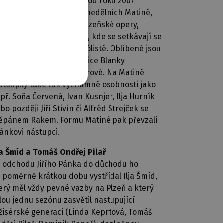
podnětu Jiřího Pánka se od roku 2007
ždoročně koná několik nedělních Matiné,
i nichž účinkují sólisté plzeňské opery,
enové sboru a orchestru, kde se setkávají se
ým publikem emeritní sólisté. Oblíbené jsou
terárně hudební kompozice Blanky
jtmánkové a Věry Müllerové. Na Matiné
stoupily také tak významné osobnosti jako
př. Soňa Červená, Ivan Kusnjer, Ilja Hurník
bo později Jiří Stivín či Alfréd Strejček se
ěpánem Rakem. Formu Matiné pak převzali
Pánkovi nástupci.
ja Šmíd a Tomáš Ondřej Pilař
 odchodu Jiřího Pánka do důchodu ho
 poměrně krátkou dobu vystřídal Ilja Šmíd,
erý měl vždy pevné vazby na Plzeň a který
lou jednu sezónu zasvětil nastupující
žisérské generaci (Linda Keprtová, Tomáš