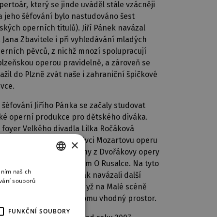
pertoár, který se jinde uváděl stále vzácněji
a jeho šéfování bylo nastudováno šest
ských operních titulů). Jiří Pánek navázal
 Jana Zbavitele i při vyhledávání mladých
erních pěvců, z nichž mnozí spolupracují
plzeňskou operou pravidelně, a zároveň se
ažil do Plzně zvát naše i zahraniční špičkové
vce.
 šéfování Jiřího Pánka se začaly studovat
ké operní produkce pro dětského diváka.
 foyer Velkého divadla Lilka Ročáková
studovala s mladými pěvci Mozartovu operu
×
stien a Bastienka a scény z Dvořákovy opery
salka v pořadu nazvaném O Rusalce. Na tyto
áním našich
CZECH
ůkopnické inscenace pak navázali další
vání souborů
erní šéfové, zejména když na Malé scéně
ENGLISH
vého divadla získali k tomu vhodný prostor.
GERMAN
FUNKČNÍ SOUBORY