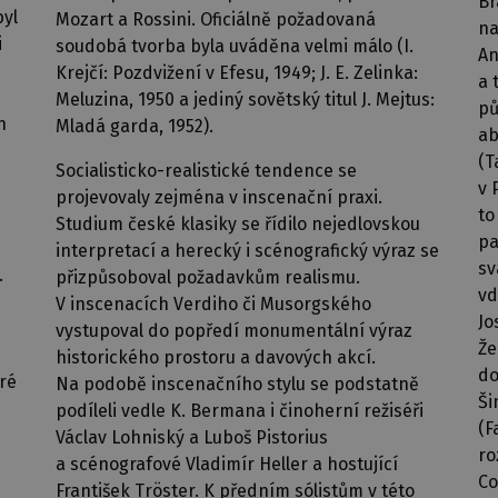
Br
byl
Mozart a Rossini. Oficiálně požadovaná
na
i
soudobá tvorba byla uváděna velmi málo (I.
An
Krejčí: Pozdvižení v Efesu, 1949; J. E. Zelinka:
a 
Meluzina, 1950 a jediný sovětský titul J. Mejtus:
pů
h
Mladá garda, 1952).
ab
(T
Socialisticko-realistické tendence se
v 
projevovaly zejména v inscenační praxi.
to
Studium české klasiky se řídilo nejedlovskou
pa
interpretací a herecký i scénografický výraz se
sv
.
přizpůsoboval požadavkům realismu.
vd
V inscenacích Verdiho či Musorgského
Jo
vystupoval do popředí monumentální výraz
Že
historického prostoru a davových akcí.
do
oré
Na podobě inscenačního stylu se podstatně
Ši
podíleli vedle K. Bermana i činoherní režiséři
(F
Václav Lohniský a Luboš Pistorius
ro
a scénografové Vladimír Heller a hostující
Co
František Tröster. K předním sólistům v této