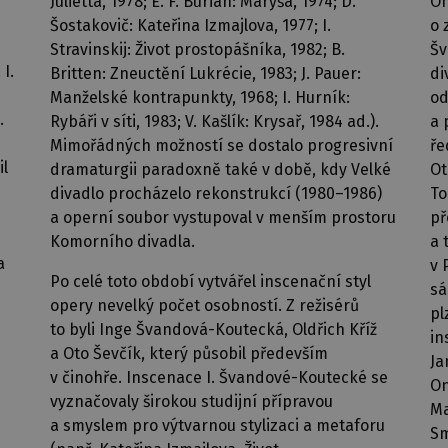
Julietta, 1978; E. F. Burian: Maryša, 1974; D.
On
Šostakovič: Kateřina Izmajlova, 1977; I.
o 
Stravinskij: Život prostopášníka, 1982; B.
Šv
I.
Britten: Zneuctění Lukrécie, 1983; J. Pauer:
di
Manželské kontrapunkty, 1968; I. Hurník:
od
.
Rybáři v síti, 1983; V. Kašlík: Krysař, 1984 ad.).
a 
Mimořádných možností se dostalo progresivní
ře
il
dramaturgii paradoxně také v době, kdy Velké
Ot
divadlo procházelo rekonstrukcí (1980–1986)
To
a operní soubor vystupoval v menším prostoru
př
Komorního divadla.
a 
a
v 
Po celé toto období vytvářel inscenační styl
sá
opery nevelký počet osobností. Z režisérů
pl
to byli Inge Švandová-Koutecká, Oldřich Kříž
in
a Oto Ševčík, který působil především
Ja
v činohře. Inscenace I. Švandové-Koutecké se
On
vyznačovaly širokou studijní přípravou
Ma
a smyslem pro výtvarnou stylizaci a metaforu
Sm