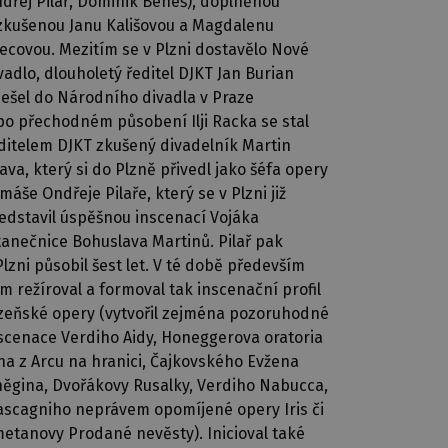
dřej Pilař, Dominik Beneš), doplněnou
zkušenou Janu Kališovou a Magdalenu
ecovou. Mezitím se v Plzni dostavělo Nové
vadlo, dlouholetý ředitel DJKT Jan Burian
ešel do Národního divadla v Praze
po přechodném působení Ilji Racka se stal
ditelem DJKT zkušený divadelník Martin
ava, který si do Plzně přivedl jako šéfa opery
máše Ondřeje Pilaře, který se v Plzni již
edstavil úspěšnou inscenací Vojáka
tanečnice Bohuslava Martinů. Pilař pak
Plzni působil šest let. V té době především
m režíroval a formoval tak inscenační profil
zeňské opery (vytvořil zejména pozoruhodné
scenace Verdiho Aidy, Honeggerova oratoria
na z Arcu na hranici, Čajkovského Evžena
ěgina, Dvořákovy Rusalky, Verdiho Nabucca,
scagniho neprávem opomíjené opery Iris či
etanovy Prodané nevěsty). Inicioval také