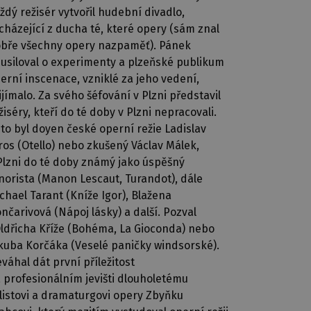
ždý režisér vytvořil hudební divadlo,
cházející z ducha té, které opery (sám znal
bře všechny opery nazpaměť). Pánek
usiloval o experimenty a plzeňské publikum
erní inscenace, vzniklé za jeho vedení,
ijímalo. Za svého šéfování v Plzni představil
žiséry, kteří do té doby v Plzni nepracovali.
 to byl doyen české operní režie Ladislav
ros (Otello) nebo zkušený Václav Málek,
Plzni do té doby známý jako úspěšný
norista (Manon Lescaut, Turandot), dále
chael Tarant (Kníže Igor), Blažena
nčarivová (Nápoj lásky) a další. Pozval
Oldřicha Kříže (Bohéma, La Gioconda) nebo
kuba Korčáka (Veselé paničky windsorské).
váhal dát první příležitost
 profesionálním jevišti dlouholetému
listovi a dramaturgovi opery Zbyňku