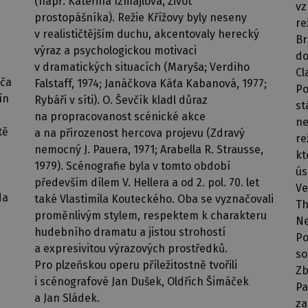
(např. Kateřina Izmajlova, Život
vz
prostopášníka). Režie Křížovy byly neseny
re
v realističtějším duchu, akcentovaly herecký
Br
výraz a psychologickou motivaci
do
v dramatických situacích (Maryša; Verdiho
Cl
áča
Falstaff, 1974; Janáčkova Káťa Kabanová, 1977;
Po
ín
Rybáři v síti). O. Ševčík kladl důraz
st
na propracovanost scénické akce
ne
tě
a na přirozenost hercova projevu (Zdravý
re
nemocný J. Pauera, 1971; Arabella R. Strausse,
kt
1979). Scénografie byla v tomto období
ús
především dílem V. Hellera a od 2. pol. 70. let
Ve
da
také Vlastimila Kouteckého. Oba se vyznačovali
Th
proměnlivým stylem, respektem k charakteru
Ne
hudebního dramatu a jistou strohostí
Po
a expresivitou výrazových prostředků.
so
Pro plzeňskou operu příležitostně tvořili
Zb
i scénografové Jan Dušek, Oldřich Šimáček
Pa
a Jan Sládek.
za