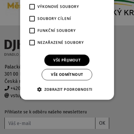
VÝKONOVÉ SOUBORY
SOUBORY CÍLENÍ
FUNKČNÍ SOUBORY
NEZAŘAZENÉ SOUBORY
VŠE PŘIJMOUT
Palackého náměstí 2971/30
301 00 Plzeň
VŠE ODMÍTNOUT
Česká republika
+420 378 038 190
ZOBRAZIT PODROBNOSTI
vstupenky@djkt.eu
Přihlaste se k odběru našeho newsletteru
OK