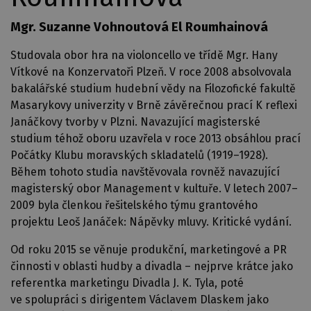
Mgr. Suzanne Vohnoutová El Roumhainová
Studovala obor hra na violoncello ve třídě Mgr. Hany
Vítkové na Konzervatoři Plzeň. V roce 2008 absolvovala
bakalářské studium hudební vědy na Filozofické fakultě
Masarykovy univerzity v Brně závěrečnou prací K reflexi
Janáčkovy tvorby v Plzni. Navazující magisterské
studium téhož oboru uzavřela v roce 2013 obsáhlou prací
Počátky Klubu moravských skladatelů (1919–1928).
Během tohoto studia navštěvovala rovněž navazující
magisterský obor Management v kultuře. V letech 2007–
2009 byla členkou řešitelského týmu grantového
projektu Leoš Janáček: Nápěvky mluvy. Kritické vydání.
Od roku 2015 se věnuje produkční, marketingové a PR
činnosti v oblasti hudby a divadla – nejprve krátce jako
referentka marketingu Divadla J. K. Tyla, poté
ve spolupráci s dirigentem Václavem Dlaskem jako