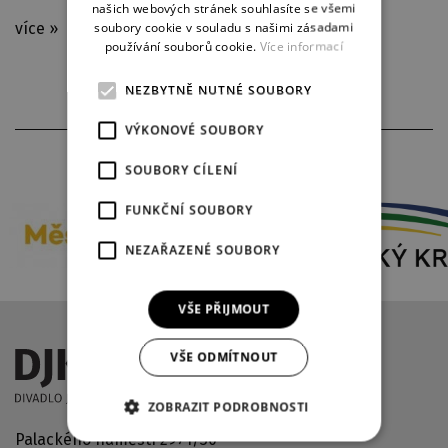
našich webových stránek souhlasíte se všemi
soubory cookie v souladu s našimi zásadami
více »
používání souborů cookie.
Více informací
NEZBYTNĚ NUTNÉ SOUBORY
VÝKONOVÉ SOUBORY
PARTNEŘI DIVADLA
SOUBORY CÍLENÍ
FUNKČNÍ SOUBORY
NEZAŘAZENÉ SOUBORY
VŠE PŘIJMOUT
VŠE ODMÍTNOUT
ZOBRAZIT PODROBNOSTI
Palackého náměstí 2971/30