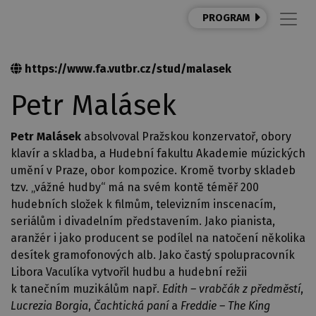
PROGRAM
https://www.fa.vutbr.cz/stud/malasek
Petr Malásek
Petr Malásek
absolvoval Pražskou konzervatoř, obory
klavír a skladba, a Hudební fakultu Akademie múzických
umění v Praze, obor kompozice. Kromě tvorby skladeb
tzv. „vážné hudby“ má na svém kontě téměř 200
hudebních složek k filmům, televizním inscenacím,
seriálům i divadelním představením. Jako pianista,
aranžér i jako producent se podílel na natočení několika
desítek gramofonových alb. Jako častý spolupracovník
Libora Vaculíka vytvořil hudbu a hudební režii
k tanečním muzikálům např.
Edith – vrabčák z předměstí
,
Lucrezia Borgia
,
Čachtická paní
a
Freddie – The King