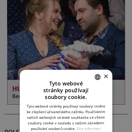
×
Tyto webové
HUBIČKA
stránky používají
CZECH
Bedřich Smetana
soubory cookie.
ENGLISH
Tyto webové stránky používají soubory cookie
ke zlepšení uživatelského zážitku. Používáním
GERMAN
našich webových stránek souhlasíte se všemi
soubory cookie v souladu s našimi zásadami
používání souborů cookie.
Více informací