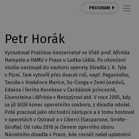
PROGRAM
Petr Horák
Vystudoval Pražskou konzervatoř ve třídě prof. Alfréda
Hampela a HAMU v Praze u Luďka Löbla. Po ukončení
studia nastoupil do souboru operety Divadla
J. K. Tyla
v Plzni. Tam vytvořil přes dvacet rolí, např. Paganiniho,
Tassila v Hraběnce Marice, Su-Čonga v Zemi úsměvů,
Edwina i Feriho Kerekese v Čardášové princezně,
Eisensteina i Alfréda v Netopýrovi atd. V roce 2005, kdy
se již blížil konec operetního souboru, z divadla odešel.
Poté pracoval jako obchodní zástupce a k tomu hostoval
v operetách v Ostravě a v Liberci (Gasparone, Girofle-
Girofla). Od roku 2016 je členem operního sboru
Národního divadla v Praze, kde rovněž našel uplatnění