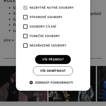
ROLE V DJKT
NEZBYTNĚ NUTNÉ SOUBORY
Strážník (
Hubička
)
Vítek, solicitátor, Hauk - Šendorf (
Věc Makropulos
)
VÝKONOVÉ SOUBORY
Gabriel von Eisenstein (
Netopýr
)
Paul Barriere (
Kankán
)
SOUBORY CÍLENÍ
Leon de Préval (
Maskovaná milenka
)
FUNKČNÍ SOUBORY
více »
NEZAŘAZENÉ SOUBORY
VŠE PŘIJMOUT
VŠE ODMÍTNOUT
ZOBRAZIT PODROBNOSTI