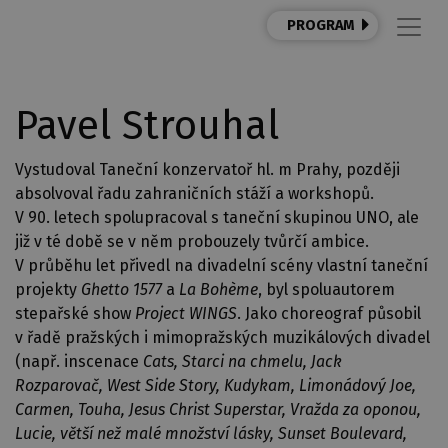
PROGRAM
Pavel Strouhal
Vystudoval Taneční konzervatoř hl. m Prahy, později
absolvoval řadu zahraničních stáží a workshopů.
V 90. letech spolupracoval s taneční skupinou UNO, ale
již v té době se v něm probouzely tvůrčí ambice.
V průběhu let přivedl na divadelní scény vlastní taneční
projekty
Ghetto 1577
a
La Bohème
, byl spoluautorem
stepařské show
Project WINGS
. Jako choreograf působil
v řadě pražských i mimopražských muzikálových divadel
(např. inscenace
Cats, Starci na chmelu, Jack
Rozparovač, West Side Story, Kudykam, Limonádový Joe,
Carmen, Touha, Jesus Christ Superstar, Vražda za oponou,
Lucie, větší než malé množství lásky, Sunset Boulevard,