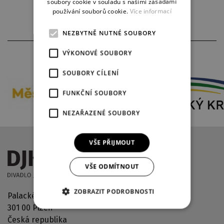
soubory cookie v souladu s našimi zásadami
používání souborů cookie.
Více informací
NEZBYTNĚ NUTNÉ SOUBORY
VÝKONOVÉ SOUBORY
PARTNEŘI DIVADLA
SOUBORY CÍLENÍ
FUNKČNÍ SOUBORY
NEZAŘAZENÉ SOUBORY
VŠE PŘIJMOUT
VŠE ODMÍTNOUT
ZOBRAZIT PODROBNOSTI
Palackého náměstí 2971/30
301 00 Plzeň
Česká republika