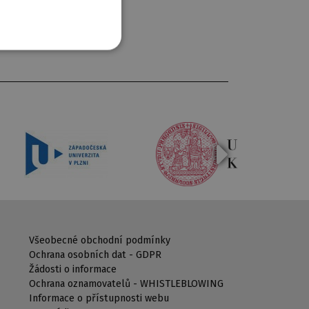
Všeobecné obchodní podmínky
Ochrana osobních dat - GDPR
Žádosti o informace
Ochrana oznamovatelů - WHISTLEBLOWING
Informace o přístupnosti webu