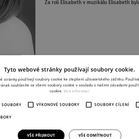
Za roli Elisabeth v muzikálu Elisabeth by
Tyto webové stránky používají soubory cookie.
é stránky používají soubory cookie ke zlepšení uživatelského zážitku. Použív
ránek souhlasíte se všemi soubory cookie v souladu s našimi zásadami použí
cookie.
Více informací
É SOUBORY
VÝKONOVÉ SOUBORY
SOUBORY CÍLENÍ
UBORY
VŠE PŘIJMOUT
VŠE ODMÍTNOUT