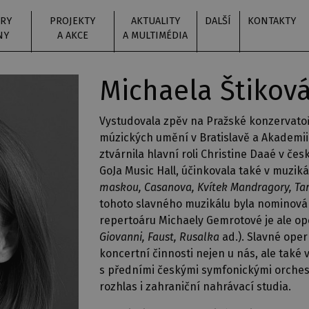
RY
PROJEKTY
AKTUALITY
DALŠÍ
KONTAKTY
NY
A AKCE
A MULTIMÉDIA
Michaela Štikov
Vystudovala zpěv na Pražské konzervatoři
múzických umění v Bratislavě a Akademii
ztvárnila hlavní roli Christine Daaé v č
GoJa Music Hall, účinkovala také v muzik
maskou, Casanova, Kvítek Mandragory, Ta
tohoto slavného muzikálu byla nominová
repertoáru Michaely Gemrotové je ale op
Giovanni, Faust, Rusalka
ad.). Slavné opern
koncertní činnosti nejen u nás, ale také
s předními českými symfonickými orchest
rozhlas i zahraniční nahrávací studia.