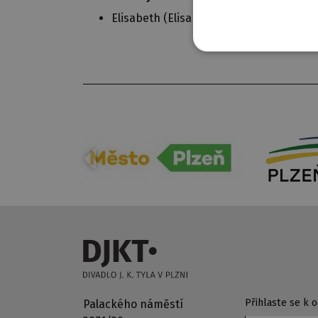
Elisabeth (
Elisabeth
)
Přihlaste se k
Palackého náměstí