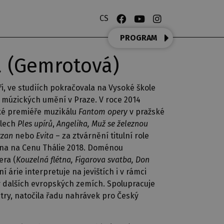
CS
PROGRAM
á (Gemrotová)
, ve studiích pokračovala na Vysoké škole
 múzických umění v Praze. V roce 2014
eské premiéře muzikálu
Fantom opery
v pražské
álech
Ples upírů
,
Angelika, Muž se železnou
rzan
nebo
Evita
– za ztvárnění titulní role
na na Cenu Thálie 2018. Doménou
era (
Kouzelná flétna, Figarova svatba, Don
í árie interpretuje na jevištích i v rámci
 v dalších evropských zemích. Spolupracuje
ry, natočila řadu nahrávek pro Český