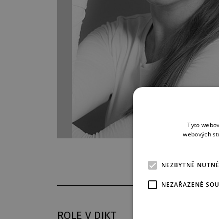
Tyto webov
webových st
NEZBYTNĚ NUTN
NEZAŘAZENÉ SO
ROLE V DJKT