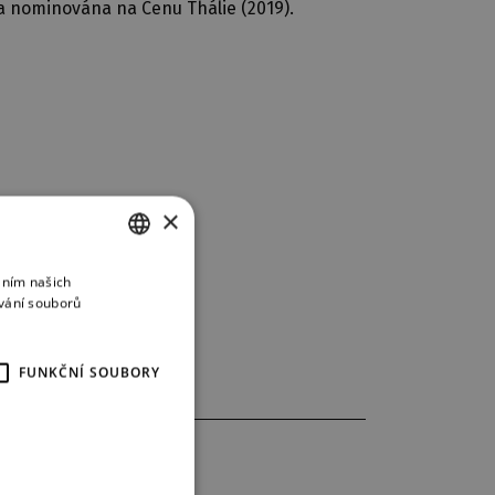
la nominována na Cenu Thálie (2019).
×
áním našich
CZECH
vání souborů
ENGLISH
GERMAN
FUNKČNÍ SOUBORY