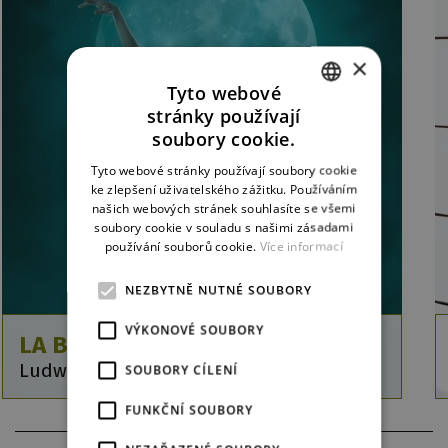
×
Tyto webové
stránky používají
CZECH
soubory cookie.
ENGLISH
Tyto webové stránky používají soubory cookie
ke zlepšení uživatelského zážitku. Používáním
GERMAN
našich webových stránek souhlasíte se všemi
soubory cookie v souladu s našimi zásadami
používání souborů cookie.
Více informací
NEZBYTNĚ NUTNÉ SOUBORY
VÝKONOVÉ SOUBORY
LA BAYADÈRE
Ludwig Minkus / Michal Štípa
SOUBORY CÍLENÍ
FUNKČNÍ SOUBORY