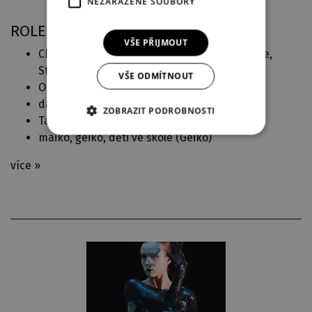
NEZAŘAZENÉ SOUBORY
ROLE V DJKT
VŠE PŘIJMOUT
Chrámové tanečnice, Odalisky, Pas de quatre,
Stíny, Waltz (
La Bayadère
)
VŠE ODMÍTNOUT
Občané - ženy (
Návštěva staré dámy
)
dále tančí (
Německé requiem
)
ZOBRAZIT PODROBNOSTI
Tančí, Učedníci (
Čtyři řeky
)
maiko, geiko, děti ve škole (
Geiko
)
více »