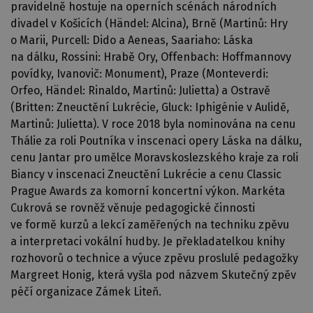
pravidelně hostuje na operních scénách národních
divadel v Košicích (Händel: Alcina), Brně (Martinů: Hry
o Marii, Purcell: Dido a Aeneas, Saariaho: Láska
na dálku, Rossini: Hrabě Ory, Offenbach: Hoffmannovy
povídky, Ivanovič: Monument), Praze (Monteverdi:
Orfeo, Händel: Rinaldo, Martinů: Julietta) a Ostravě
(Britten: Zneuctění Lukrécie, Gluck: Iphigénie v Aulidě,
Martinů: Julietta). V roce 2018 byla nominována na cenu
Thálie za roli Poutníka v inscenaci opery Láska na dálku,
cenu Jantar pro umělce Moravskoslezského kraje za roli
Biancy v inscenaci Zneuctění Lukrécie a cenu Classic
Prague Awards za komorní koncertní výkon. Markéta
Cukrová se rovněž věnuje pedagogické činnosti
ve formě kurzů a lekcí zaměřených na techniku zpěvu
a interpretaci vokální hudby. Je překladatelkou knihy
rozhovorů o technice a výuce zpěvu proslulé pedagožky
Margreet Honig, která vyšla pod názvem Skutečný zpěv
péčí organizace Zámek Liteň.