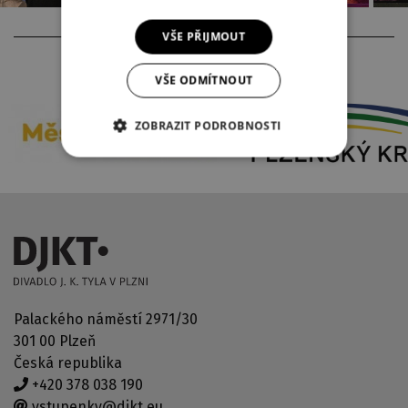
VŠE PŘIJMOUT
PARTNEŘI DIVADLA
VŠE ODMÍTNOUT
ZOBRAZIT PODROBNOSTI
Palackého náměstí 2971/30
301 00 Plzeň
Česká republika
+420 378 038 190
vstupenky@djkt.eu