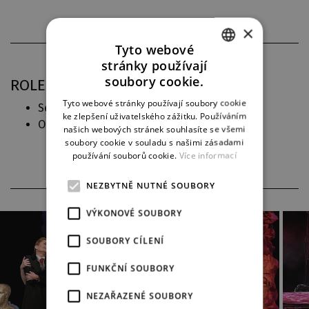
×
Tyto webové
stránky používají
CZECH
soubory cookie.
ROLE V DJKT
ENGLISH
Tyto webové stránky používají soubory cookie
Sextus (
La Clemenza di Tito
)
ke zlepšení uživatelského zážitku. Používáním
GERMAN
Octavia (
Korunovace Poppey
)
našich webových stránek souhlasíte se všemi
soubory cookie v souladu s našimi zásadami
používání souborů cookie.
Více informací
NEZBYTNĚ NUTNÉ SOUBORY
VÝKONOVÉ SOUBORY
SOUBORY CÍLENÍ
FUNKČNÍ SOUBORY
NEZAŘAZENÉ SOUBORY