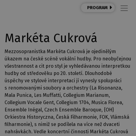
PROGRAM
Markéta Cukrová
Mezzosopranistka Markéta Cukrová je ojedinělým
úkazem na české scéně vokální hudby. Pro neobyčejnou
všestrannost a cit pro styl je vyhledávanou interpretkou
hudby od středověku po 20. století. Dlouhodobé
úspěchy ve stylové interpretaci jí vynesly spolupráci
s renomovanými soubory a orchestry (La Risonanza,
Mala Punica, Les Muffatti, Collegium Marianum,
Collegium Vocale Gent, Collegium 1704, Musica Florea,
Ensemble Inégal, Czech Ensemble Baroque, {OH}
Orkiestra Historyczna, Česká Filharmonie, FOK, Vlámská
filharmonie), s nimiž se podílela na více než dvaceti
nahrávkách. Vedle koncertní činnosti Markéta Cukrová