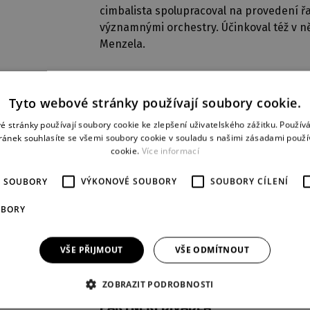
cimbalista spolupracoval na provedení 
významnými orchestry. Účinkoval též v něk
Menzela.
Tyto webové stránky používají soubory cookie.
é stránky používají soubory cookie ke zlepšení uživatelského zážitku. Použív
ránek souhlasíte se všemi soubory cookie v souladu s našimi zásadami použí
cookie.
Více informací
oppey
)
É SOUBORY
VÝKONOVÉ SOUBORY
SOUBORY CÍLENÍ
(
Orfeo
)
UBORY
acob)
)
VŠE PŘIJMOUT
VŠE ODMÍTNOUT
ZOBRAZIT PODROBNOSTI
PARTNEŘI DIVADLA