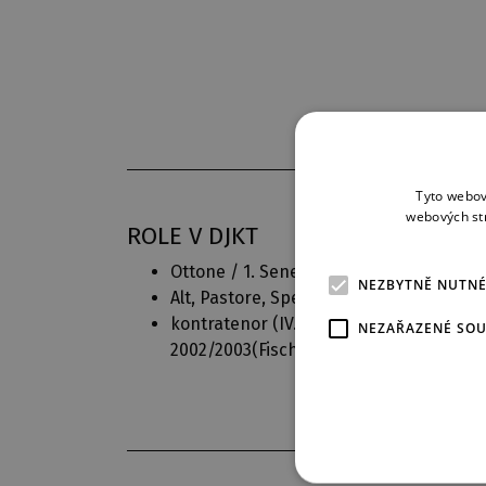
Tyto webov
webových st
ROLE V DJKT
Ottone / 1. Senekův žák (
Korunovace P
NEZBYTNĚ NUTN
Alt, Pastore, Speranza, Proserpina, Eco 
kontratenor (
IV. Abonentní koncert
NEZAŘAZENÉ SO
2002/2003(Fischer,Plánický,Vogt,Biber,J