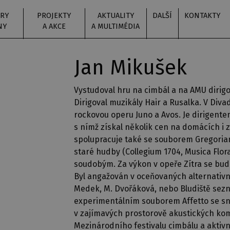
RY
PROJEKTY
AKTUALITY
DALŠÍ
KONTAKTY
NY
A AKCE
A MULTIMÉDIA
Jan Mikušek
Vystudoval hru na cimbál a na AMU dirigo
Dirigoval muzikály Hair a Rusalka. V Divad
rockovou operu Juno a Avos. Je dirigen
s nímž získal několik cen na domácích i 
spolupracuje také se souborem Gregorian
staré hudby (Collegium 1704, Musica Flora
soudobým. Za výkon v opeře Zítra se bu
Byl angažován v oceňovaných alternativní
Medek, M. Dvořáková, nebo Bludiště sezn
experimentálním souborem Affetto se sna
v zajímavých prostorově akustických ko
Mezinárodního festivalu cimbálu a aktiv