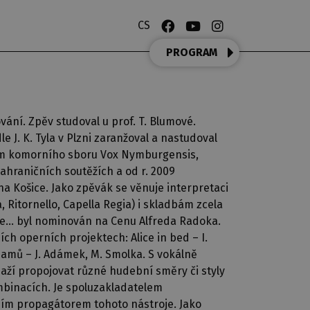
CS
PROGRAM
vání. Zpěv studoval u prof. T. Blumové.
le J. K. Tyla v Plzni zaranžoval a nastudoval
tem komorního sboru Vox Nymburgensis,
zahraničních soutěžích a od r. 2009
a Košice. Jako zpěvák se věnuje interpretaci
, Ritornello, Capella Regia) i skladbám zcela
de… byl nominován na Cenu Alfreda Radoka.
ch operních projektech: Alice in bed – I.
amů – J. Adámek, M. Smolka. S vokálně
ží propojovat různé hudební směry či styly
mbinacích. Je spoluzakladatelem
ním propagátorem tohoto nástroje. Jako