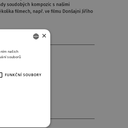
řady soudobých kompozic s našimi
olika filmech, např. ve filmu Donšajni Jiřího
×
áním našich
CZECH
vání souborů
ENGLISH
GERMAN
FUNKČNÍ SOUBORY