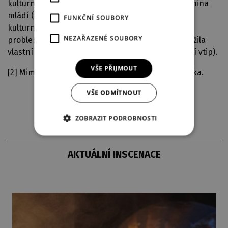
kulturní vyžití je přibližně stejné jako v době Helenina
mládí (tj. žádné), ale každou středu se v místním
FUNKČNÍ SOUBORY
kulturním domě schází obecní výbor a řeší
NEZAŘAZENÉ SOUBORY
problematiku kanalizace, která si dokonce zasloužila
vlastní kolonku v menu stránky obce (to také není vtip).
VŠE PŘIJMOUT
[2] Mimochodem vzdálená příbuzná Jiřího Petrdlíka.
VŠE ODMÍTNOUT
ZOBRAZIT PODROBNOSTI
AKTUÁLNÍ INSCENACE