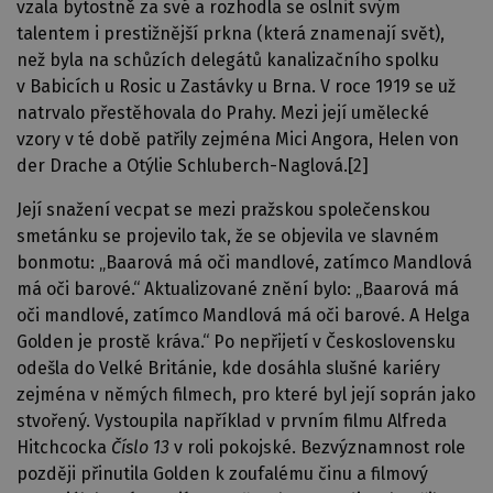
vzala bytostně za své a rozhodla se oslnit svým
talentem i prestižnější prkna (která znamenají svět),
než byla na schůzích delegátů kanalizačního spolku
v Babicích u Rosic u Zastávky u Brna. V roce 1919 se už
natrvalo přestěhovala do Prahy. Mezi její umělecké
vzory v té době patřily zejména Mici Angora, Helen von
der Drache a Otýlie Schluberch-Naglová.
[2]
Její snažení vecpat se mezi pražskou společenskou
smetánku se projevilo tak, že se objevila ve slavném
bonmotu: „Baarová má oči mandlové, zatímco Mandlová
má oči barové.“ Aktualizované znění bylo: „Baarová má
oči mandlové, zatímco Mandlová má oči barové. A Helga
Golden je prostě kráva.“ Po nepřijetí v Československu
odešla do Velké Británie, kde dosáhla slušné kariéry
zejména v němých filmech, pro které byl její soprán jako
stvořený. Vystoupila například v prvním filmu Alfreda
Hitchcocka
Číslo 13
v roli pokojské. Bezvýznamnost role
později přinutila Golden k zoufalému činu a filmový