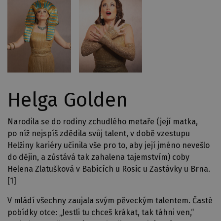
Helga Golden
Narodila se do rodiny zchudlého metaře (její matka,
po níž nejspíš zdědila svůj talent, v době vzestupu
Helžiny kariéry učinila vše pro to, aby její jméno nevešlo
do dějin, a zůstává tak zahalena tajemstvím) coby
Helena Zlatušková v Babicích u Rosic u Zastávky u Brna.
[1]
V mládí všechny zaujala svým pěveckým talentem. Časté
pobídky otce: „Jestli tu chceš krákat, tak táhni ven,“