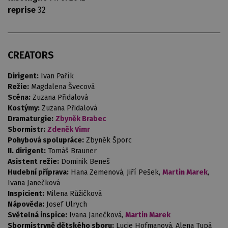
reprise
32
CREATORS
Dirigent:
Ivan Pařík
Režie:
Magdalena Švecová
Scéna:
Zuzana Přidalová
Kostýmy:
Zuzana Přidalová
Dramaturgie:
Zbyněk Brabec
Sbormistr:
Zdeněk Vimr
Pohybová spolupráce:
Zbyněk Šporc
II. dirigent:
Tomáš Brauner
Asistent režie:
Dominik Beneš
Hudební příprava:
Hana Zemenová, Jiří Pešek,
Martin Marek
,
Ivana Janečková
Inspicient:
Milena Růžičková
Nápověda:
Josef Ulrych
Světelná inspice:
Ivana Janečková,
Martin Marek
Sbormistryně dětského sboru:
Lucie Hofmanová, Alena Tupá