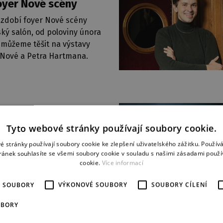
oyer Nové scény
 zdobí foyer Nové scény
ký salón, od poloviny února
 můžeme těšit na výstavy
 Nové a Petra Hartmana.
026
a otevírací doby
Tyto webové stránky používají soubory cookie.
iváci, bohužel z provozních
é stránky používají soubory cookie ke zlepšení uživatelského zážitku. Použív
ů bude v pondělí 16. února
ránek souhlasíte se všemi soubory cookie v souladu s našimi zásadami použí
ena pokladna předprodeje
cookie.
Více informací
13.00.
více
É SOUBORY
VÝKONOVÉ SOUBORY
SOUBORY CÍLENÍ
UBORY
026