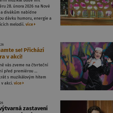
ární muzikál bude mít
éru 28. února 2026 na Nové
 a divákům nabídne
ou dávku humoru, energie a
ících melodií.
více
026
amte se! Přichází
ra v akci!
ně vás zveme na čtvrteční
ní před premiérou …
krát s muzikálovým hitem
 v akci.
více
026
výtvarná zastavení