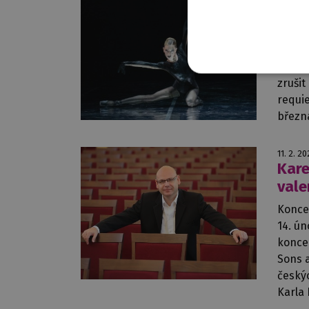
Zruš
Něm
Vážení
ale z
zruši
requie
březn
11. 2. 2
Kare
vale
Konce
14. ún
konce
Sons a
český
Karla