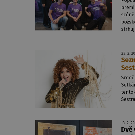
Popul
premi
scéně
božsk
strhuj
23. 2. 2
Sezn
Sest
Srdeč
Setká
tento
Sestra
13. 2. 2
Dvě 