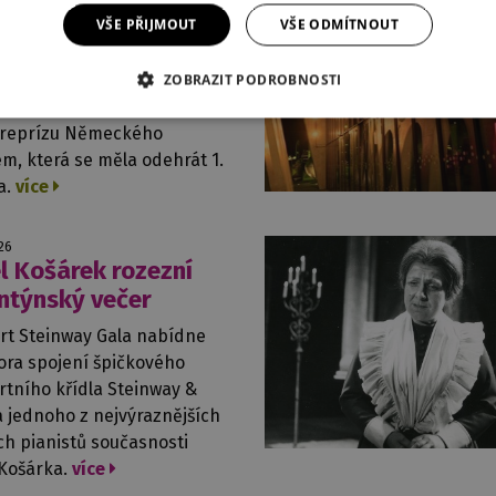
ená repríza
VŠE PŘIJMOUT
VŠE ODMÍTNOUT
eckého requiem
 diváci, je nám to velmi líto,
ZOBRAZIT PODROBNOSTI
 provozních důvodů musíme
t reprízu Německého
m, která se měla odehrát 1.
a.
více
026
l Košárek rozezní
ntýnský večer
rt Steinway Gala nabídne
ora spojení špičkového
rtního křídla Steinway &
 jednoho z nejvýraznějších
ch pianistů současnosti
 Košárka.
více