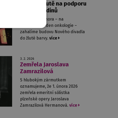
Svítíme žlutě na podporu
malých hrdinů
V neděli 15. února – na
Mezinárodní den onkologie –
zahalíme budovu Nového divadla
do žluté barvy.
více
3. 2. 2026
Zemřela Jaroslava
Zamrazilová
S hlubokým zármutkem
oznamujeme, že 1. února 2026
zemřela emeritní sólistka
plzeňské opery Jaroslava
Zamrazilová Hermanová.
více