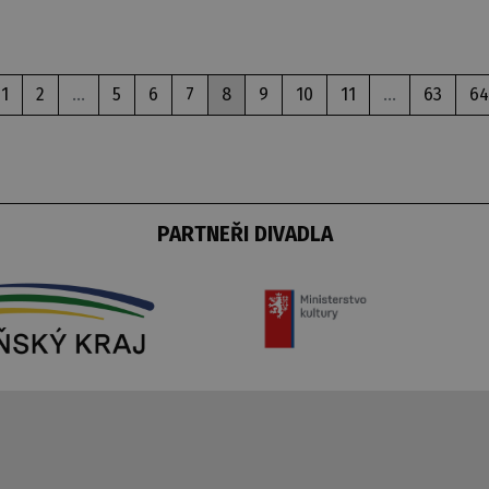
1
2
...
5
6
7
8
9
10
11
...
63
64
PARTNEŘI DIVADLA