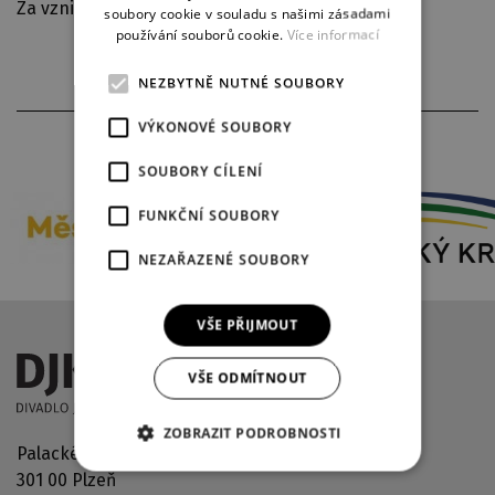
Za vzniklé komplikace se omlouváme.
soubory cookie v souladu s našimi zásadami
používání souborů cookie.
Více informací
NEZBYTNĚ NUTNÉ SOUBORY
VÝKONOVÉ SOUBORY
PARTNEŘI DIVADLA
SOUBORY CÍLENÍ
FUNKČNÍ SOUBORY
NEZAŘAZENÉ SOUBORY
VŠE PŘIJMOUT
VŠE ODMÍTNOUT
ZOBRAZIT PODROBNOSTI
Palackého náměstí 2971/30
301 00 Plzeň