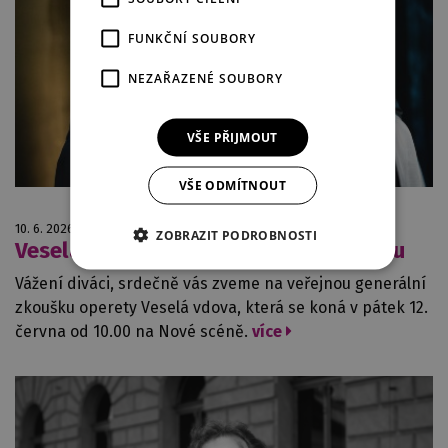
FUNKČNÍ SOUBORY
NEZAŘAZENÉ SOUBORY
VŠE PŘIJMOUT
VŠE ODMÍTNOUT
10. 6. 2026
ZOBRAZIT PODROBNOSTI
Veselá vdova zve na generální zkoušku
Vážení diváci, srdečně vás zveme na veřejnou generální
zkoušku operety Veselá vdova, která se koná v pátek 12.
června od 10.00 na Nové scéně.
více