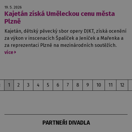
19. 5. 2026
Kajetán získá Uměleckou cenu města
Plzně
Kajetán, dětský pěvecký sbor opery DJKT, získá ocenění
za výkon v inscenacích Špalíček a Jeníček a Mařenka a
za reprezentaci Plzně na mezinárodních soutěžích.
více
‹
1
2
3
4
5
6
7
8
9
10
11
12
PARTNEŘI DIVADLA