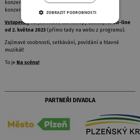
konzervatoř Divadla Na Rejdišti, Súkromné
konzervatórium Košice a Konzervatoř Plzeň.
ZOBRAZIT PODROBNOSTI
Vstupenky
na jednotlivé workshopy zakoupíte
on-line
od 2. května 2023
(přímo tady na webu z programu).
Zajímavé osobnosti, setkávání, povídání a hlavně
muzikál!
To je
Na scénu!
PARTNEŘI DIVADLA