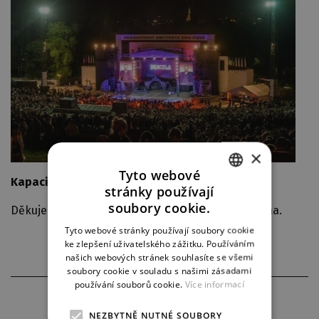
×
Tyto webové
Kapacita byla naplněna.
stránky používají
CZECH
soubory cookie.
Děkujeme všem zájemcům, kapacita byla naplněna.
ENGLISH
Tyto webové stránky používají soubory cookie
ke zlepšení uživatelského zážitku. Používáním
GERMAN
našich webových stránek souhlasíte se všemi
soubory cookie v souladu s našimi zásadami
používání souborů cookie.
Více informací
PARTNEŘI DIVADLA
NEZBYTNĚ NUTNÉ SOUBORY