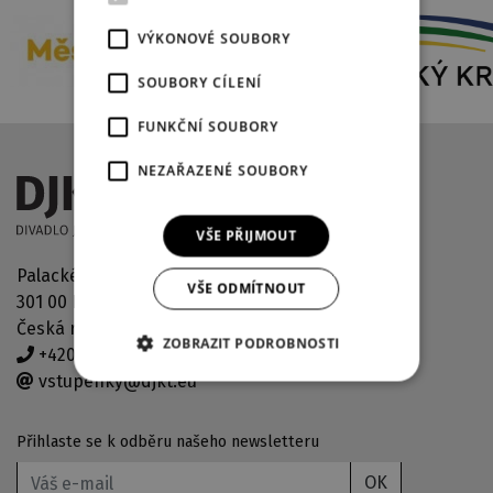
VÝKONOVÉ SOUBORY
SOUBORY CÍLENÍ
FUNKČNÍ SOUBORY
NEZAŘAZENÉ SOUBORY
VŠE PŘIJMOUT
Palackého náměstí 2971/30
VŠE ODMÍTNOUT
301 00 Plzeň
Česká republika
ZOBRAZIT PODROBNOSTI
+420 378 038 190
vstupenky@djkt.eu
Přihlaste se k odběru našeho newsletteru
OK