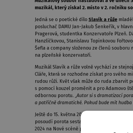
Muzikálový soubor nastudoval a ve dnech 5
muzikál, který získal 2. místo v 2. ročníku 
Jedná se o poetické dílo
Slavík a růže
mladéh
posluchač DAMU Jan-Jakub Šenkeřík, v hlavníc
Pragerová, studentka Konzervatoře Plzeň. Dále
Hanzlíčkovou, Stanislavu Topinkovou Fořtovo
Šefla a company složenou ze členů souboru 
na plzeňské konzervatoři.
Muzikál Slavík a růže volně vychází ze stejn
Cláře, která se rozhodne získat pro svého 
rudou růži. Květ však může do ruda zbarvit p
s pomocí kouzel proměnit a pro Adamovo štěs
odbornou porotu. „
Autor si s dramatizací por
a patřičně dramatické. Pokud bude mít hudba 
Ještě do 15. května 2023 mohou zájemci posíl
posoudí porota sestavená z renomovaných div
2024 na Nové scéně pod režijní supervizí Vi