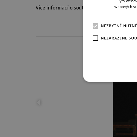
Tyto webov
webových st
Více informací o soutěžním projektu INTRO:
NEZBYTNĚ NUTN
NEZAŘAZENÉ SO