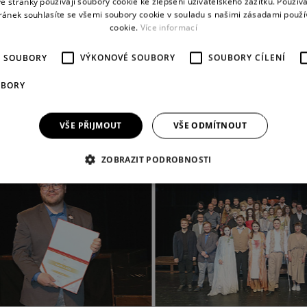
é stránky používají soubory cookie ke zlepšení uživatelského zážitku. Použív
ránek souhlasíte se všemi soubory cookie v souladu s našimi zásadami použí
https://www.djkt.eu/projekty-a-akce/intro
cookie.
Více informací
É SOUBORY
VÝKONOVÉ SOUBORY
SOUBORY CÍLENÍ
UBORY
GALERIE
VŠE PŘIJMOUT
VŠE ODMÍTNOUT
ZOBRAZIT PODROBNOSTI