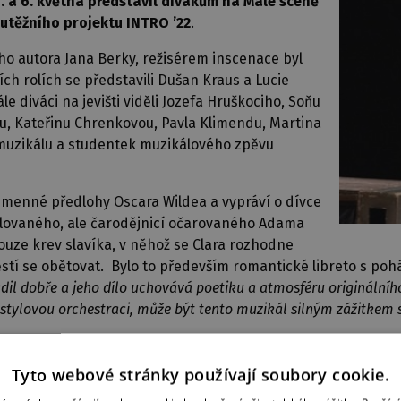
. a 6. května představil divákům na Malé scéně
soutěžního projektu INTRO ’22
.
o autora Jana Berky, režisérem inscenace byl
h rolích se představili Dušan Kraus a Lucie
 diváci na jevišti viděli Jozefa Hruškociho, Soňu
u, Kateřinu Chrenkovou, Pavla Klimendu, Martina
muzikálu a studentek muzikálového zpěvu
ojmenné předlohy Oscara Wildea a vypráví o dívce
milovaného, ale čarodějnicí očarovaného Adama
ouze krev slavíka, v něhož se Clara rozhodne
tí se obětovat. Bylo to především romantické libreto s poh
adil dobře a jeho dílo uchovává poetiku a atmosféru originálního
stylovou orchestraci, může být tento muzikál silným zážitkem 
at přihlášky do 3. ročníku – INTRO ’23 junior, který se zaměř
adelních praktiků a odborníků na dětskou tvorbu z celé rep
Tyto webové stránky používají soubory cookie.
léma Dubničky, bývalého člena činohry DJKT a zakladatele D