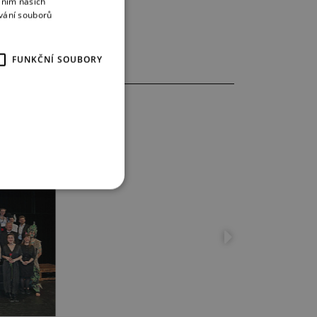
áním našich
CZECH
vání souborů
ENGLISH
GERMAN
FUNKČNÍ SOUBORY