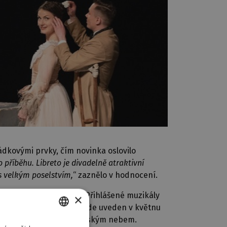
ádkovými prvky, čím novinka oslovilo
 příběhu. Libreto je divadelně atraktivní
s velkým poselstvím,
“ zaznělo v hodnocení.
uje na dětské publikum. Přihlášené muzikály
×
ubliky. Vítězný titul bude uveden v květnu
ivadelního léta pod plzeňským nebem.