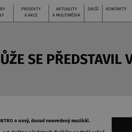
RY
PROJEKTY
AKTUALITY
DALŠÍ
KONTAKTY
NY
A AKCE
A MULTIMÉDIA
RŮŽE SE PŘEDSTAVIL 
e INTRO o nový, dosud neuvedený muzikál.