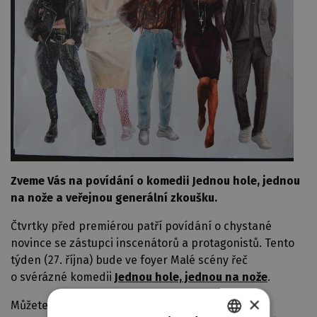
Zveme Vás na povídání o komedii Jednou hole, jednou
na nože a veřejnou generální zkoušku.
Čtvrtky před premiérou patří povídání o chystané
novince se zástupci inscenátorů a protagonistů. Tento
týden (27. října) bude ve foyer Malé scény řeč
o svérázné komedii
Jednou hole, jednou na nože
.
×
Můžete se těšit na režisérku Aminatu Keitu,