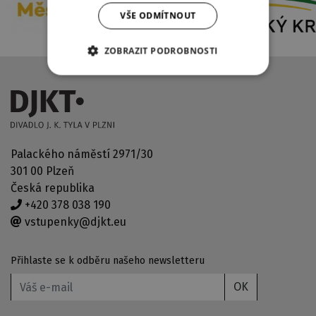
VŠE ODMÍTNOUT
ZOBRAZIT PODROBNOSTI
Palackého náměstí 2971/30
301 00 Plzeň
Česká republika
+420 378 038 190
vstupenky@djkt.eu
Přihlaste se k odběru našeho newsletteru
OK