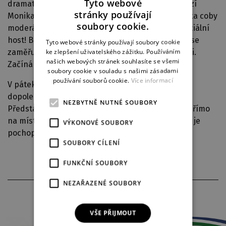
Tyto webové
dramaturgyni Kláru Špičkovou a z řad herců dorazí
stránky používají
Monika Švábová, Matyáš Darnady a Martin Zahálka coby
CZECH
soubory cookie.
moderátor setkání. Tentokrát se připojí také speciální
ENGLISH
host! Bude jím paní Mgr. Radka Prokešová, která se
Tyto webové stránky používají soubory cookie
ke zlepšení uživatelského zážitku. Používáním
zaměřuje na vzdělávání dospělých a sociální práci.
GERMAN
našich webových stránek souhlasíte se všemi
Začínáme v 18.00 a vstup je zdarma.
soubory cookie v souladu s našimi zásadami
používání souborů cookie.
Více informací
V pátek pak můžete s inscenací strávit příjemné
dopoledne, a to na
veřejné generální zkoušce
.
NEZBYTNĚ NUTNÉ SOUBORY
Představení začne v
11.00, vstupenky zakoupíte přímo
na místě. Malá scéna se otevře v
10.30
a kapacita je
VÝKONOVÉ SOUBORY
pochopitelně omezená.
SOUBORY CÍLENÍ
FUNKČNÍ SOUBORY
NEZAŘAZENÉ SOUBORY
PARTNEŘI DIVADLA
VŠE PŘIJMOUT