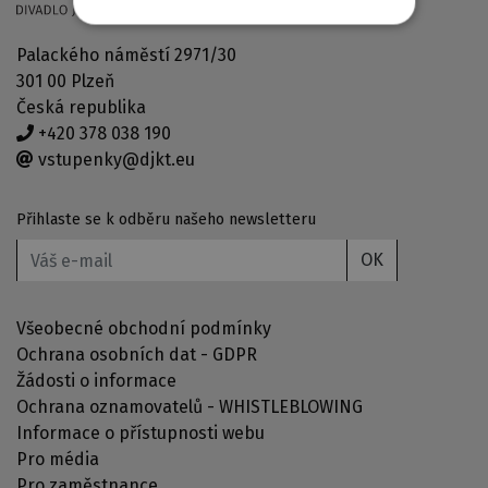
Palackého náměstí 2971/30
301 00 Plzeň
Česká republika
+420 378 038 190
vstupenky@djkt.eu
Přihlaste se k odběru našeho newsletteru
OK
Všeobecné obchodní podmínky
Ochrana osobních dat - GDPR
Žádosti o informace
Ochrana oznamovatelů - WHISTLEBLOWING
Informace o přístupnosti webu
Pro média
Pro zaměstnance