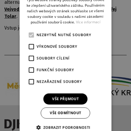
alternují v roli Nadi) a dětští protagonisté
Matěj
ke zlepšení uživatelského zážitku. Používáním
GERMAN
Vejvoda
,
Matyáš Holman
,
Ondřej Kapusta
a
Ondřej
našich webových stránek souhlasíte se všemi
Tolar
.
soubory cookie v souladu s našimi zásadami
používání souborů cookie.
Více informací
Vstup je jako vždy zdarma.
NEZBYTNĚ NUTNÉ SOUBORY
VÝKONOVÉ SOUBORY
SOUBORY CÍLENÍ
PARTNEŘI DIVADLA
FUNKČNÍ SOUBORY
NEZAŘAZENÉ SOUBORY
VŠE PŘIJMOUT
VŠE ODMÍTNOUT
ZOBRAZIT PODROBNOSTI