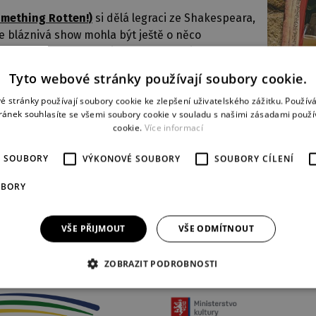
omething Rotten!)
si dělá legraci ze Shakespeara,
e bláznivá show mohla být ještě o něco
vě nové tváře – 31. prosince od 14.00
Václava
ara
.
Tyto webové stránky používají soubory cookie.
im bude stejně jako před časem Richardu
é stránky používají soubory cookie ke zlepšení uživatelského zážitku. Použív
astně mají dělat, šéf souboru muzikálu a režisér
ránek souhlasíte se všemi soubory cookie v souladu s našimi zásadami použí
cookie.
Více informací
tě nezapomenutelný výkon už nikdy na plzeňském
é novinky z roku 2015 neodkládejte!
É SOUBORY
VÝKONOVÉ SOUBORY
SOUBORY CÍLENÍ
UBORY
VŠE PŘIJMOUT
VŠE ODMÍTNOUT
PARTNEŘI DIVADLA
ZOBRAZIT PODROBNOSTI