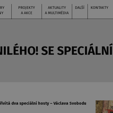
RY
PROJEKTY
AKTUALITY
DALŠÍ
KONTAKTY
NY
A AKCE
A MULTIMÉDIA
ILÉHO! SE SPECIÁLN
řivítá dva speciální hosty – Václava Svobodu