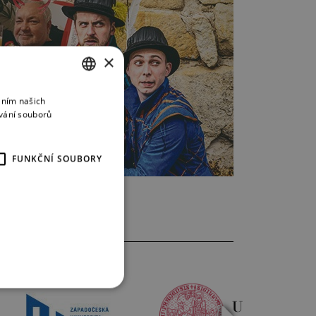
×
áním našich
CZECH
vání souborů
ENGLISH
GERMAN
FUNKČNÍ SOUBORY