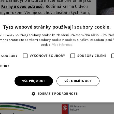
še Darnadyho a tvůrců inscenace přivítáme jako
u
Farmy u dvou pštrosů.
Rodinná Farma U dvou
smým rokem. Věnuje se chovu lusitánských koní,
ýchodofríských ovcí a anglonubijských koz.
e, pomořanské husy a emu australský. Tématem
Tyto webové stránky používají soubory cookie.
mě včera i dnes.
é stránky používají soubory cookie ke zlepšení uživatelského zážitku. Použív
ránek souhlasíte se všemi soubory cookie v souladu s našimi zásadami použí
odin ve foyer Malé scény.
cookie.
Více informací
É SOUBORY
VÝKONOVÉ SOUBORY
SOUBORY CÍLENÍ
UBORY
VŠE PŘIJMOUT
VŠE ODMÍTNOUT
PARTNEŘI DIVADLA
ZOBRAZIT PODROBNOSTI