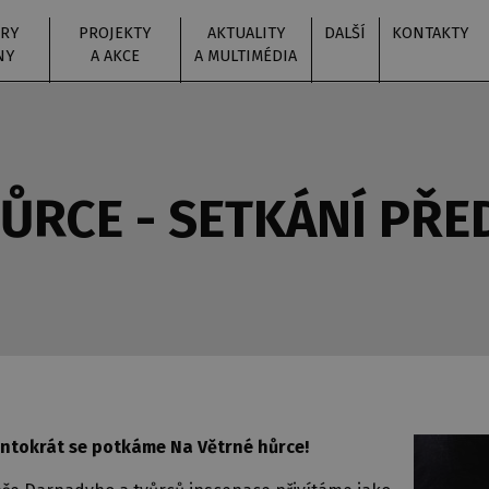
RY
PROJEKTY
AKTUALITY
DALŠÍ
KONTAKTY
NY
A AKCE
A MULTIMÉDIA
ŮRCE - SETKÁNÍ PŘ
Tentokrát se potkáme Na Větrné hůrce!