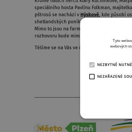
Kromě našich herců Kláry Kuchinkové, Matyá
speciálního hosta Pavlínu Folkman, majitelk
pštrosů se nachází v
Hýskově
, kde působí o
shetlandských poníků, jeyrseyského skotu, v
Mimo to jsou na farmě k vidění pávi, slepic
rozhovoru bude mimo jiné drsný život na far
Tyto webov
webových st
Těšíme se na Vás ve čtvrtek 12. června v 18 h
NEZBYTNĚ NUTN
NEZAŘAZENÉ SO