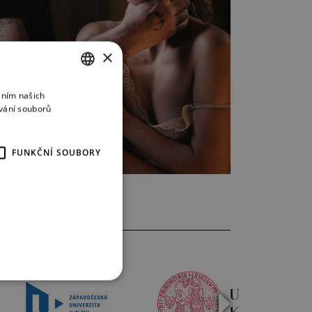
×
áním našich
CZECH
vání souborů
ENGLISH
GERMAN
FUNKČNÍ SOUBORY