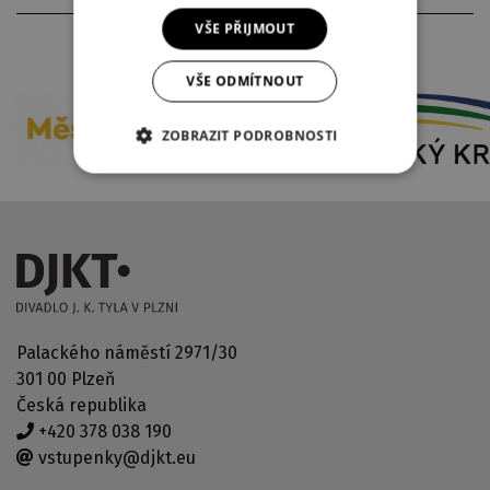
VŠE PŘIJMOUT
PARTNEŘI DIVADLA
VŠE ODMÍTNOUT
ZOBRAZIT PODROBNOSTI
Palackého náměstí 2971/30
301 00 Plzeň
Česká republika
+420 378 038 190
vstupenky@djkt.eu