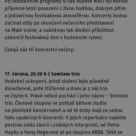
Po celodenním programu si tak budete moci vychutnat
příjemné letní posezení s živou hudbou, dobrým pitím
a jedinečnou festivalovou atmosférou. Koncerty budou
začínat vždy po skončení večerního představení
na Malé scéně, a nabídnou tak ideální příležitost
zakončit festivalový den v hudebním rytmu.
Čekají nás tři koncertní večery:
17. června, 20.30 h | Semtam trio
Hudební uskupení, jehož složení bylo původně
dvoučlenné, poté tříčlenné a dnes je z něj trio
ve čtyřech. Právě odtud pochází i jeho název – Semtam
trio. Členové skupiny se potkali během studia
na plzeňské konzervatoři a od té doby mají za sebou
řadu společných koncertů. V jejich repertoáru najdete
pestrou směs žánrů i známých interpretů, od Petra
Hapky a Hany Hegerové až po skupinu ABBA. Těšit se