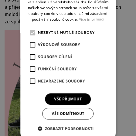
ke zlepšení uživatelského zážitku. Používáním
GERMAN
a příjemné atmosféry. Čeká vás večer plný známých
našich webových stránek souhlasíte se všemi
soubory cookie v souladu s našimi zásadami
melodií, osobitého hudebního projevu a radosti
používání souborů cookie.
Více informací
ze společného muzicírování.
NEZBYTNĚ NUTNÉ SOUBORY
VÝKONOVÉ SOUBORY
SOUBORY CÍLENÍ
FUNKČNÍ SOUBORY
NEZAŘAZENÉ SOUBORY
VŠE PŘIJMOUT
VŠE ODMÍTNOUT
ZOBRAZIT PODROBNOSTI