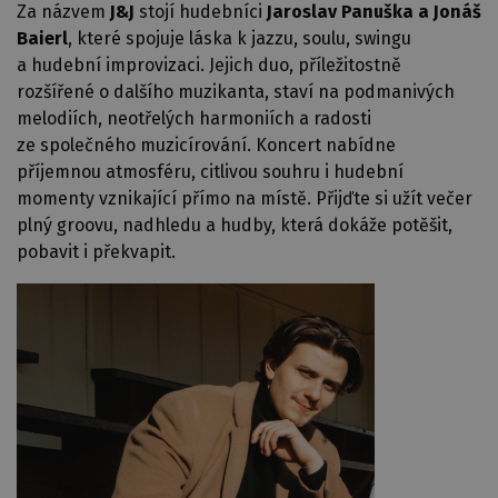
Za názvem
J&J
stojí hudebníci
Jaroslav Panuška a Jonáš
Baierl
, které spojuje láska k jazzu, soulu, swingu
a hudební improvizaci. Jejich duo, příležitostně
rozšířené o dalšího muzikanta, staví na podmanivých
melodiích, neotřelých harmoniích a radosti
ze společného muzicírování. Koncert nabídne
příjemnou atmosféru, citlivou souhru i hudební
momenty vznikající přímo na místě. Přijďte si užít večer
plný groovu, nadhledu a hudby, která dokáže potěšit,
pobavit i překvapit.