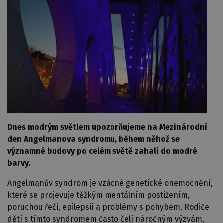
Dnes modrým světlem upozorňujeme na Mezinárodní
den Angelmanova syndromu, během něhož se
významné budovy po celém světě zahalí do modré
barvy.
Angelmanův syndrom je vzácné genetické onemocnění,
které se projevuje těžkým mentálním postižením,
poruchou řeči, epilepsií a problémy s pohybem. Rodiče
dětí s tímto syndromem často čelí náročným výzvám,