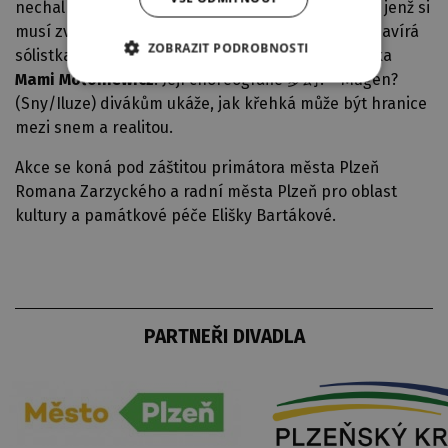
nechal inspirovat známým příběhem o Krabatovi, jenž si
musí zvolit mezi temnou mocí a láskou. Čtveřici uzavírá
ZOBRAZIT PODROBNOSTI
sólistka plzeňského souboru, tanečnice z Japonska
Mami Mołoniewicz
. Její choreografie 夢幻? - Mugen?
(Sny/Iluze) divákům ukáže, jak křehká může být hranice
mezi snem a realitou.
Akce se koná pod záštitou primátora města Plzeň
Romana Zarzyckého a radní města Plzeň pro oblast
kultury a památkové péče Elišky Bartákové.
PARTNEŘI DIVADLA