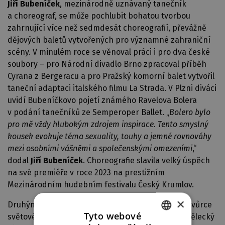
Jiří Bubeníček
, mezinárodně uznávaný tanečník
a choreograf, se může pochlubit bohatou tvorbou
zahrnující více než sedmdesát choreografií, převážně
dějových baletů vytvořených pro významné zahraniční
scény. V minulém roce se věnoval práci i pro dva české
soubory – pro Národní divadlo Brno zpracoval příběh
Cyrana z Bergeracu a pro Pražský komorní balet vytvořil
taneční adaptaci italského filmu La Strada. V Plzni diváci
uvidí Bubeníčkovo pojetí známého Ravelova Bolera
v podání tanečníků ze Semperoper Ballet. „
Bolero bylo
pro mě vždy hlubokým zdrojem inspirace. Tento smyslný
kousek evokuje téma sexuality, touhy a jemné rovnováhy
mezi osobními vášněmi a společenskými omezeními
,“
dodal
Jiří Bubeníček
. Choreografie slavila velký úspěch
na své premiéře v roce 2023 na prestižním
Mezinárodním hudebním festivalu Český Krumlov.
×
Druhým významným choreografem večera bude tvůrce
Tyto webové
světového renomé a rovněž bývalý dlouholetý umělecký