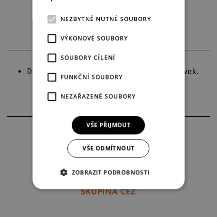
Stáhnout aktuální obsazení
NEZBYTNĚ NUTNÉ SOUBORY
VÝKONOVÉ SOUBORY
SOUBORY CÍLENÍ
Délka inscenace je uvedena včetně 2 přestávek.
FUNKČNÍ SOUBORY
NEZAŘAZENÉ SOUBORY
VŠE PŘIJMOUT
PARTNEŘI INSCENACE
VŠE ODMÍTNOUT
ZOBRAZIT PODROBNOSTI