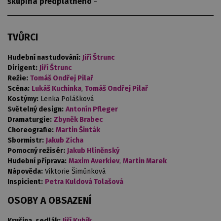
skupina předplatného
-
TVŮRCI
Hudební nastudování:
Jiří Štrunc
Dirigent:
Jiří Štrunc
Režie:
Tomáš Ondřej Pilař
Scéna:
Lukáš Kuchinka
,
Tomáš Ondřej Pilař
Kostýmy:
Lenka Polášková
Světelný design:
Antonín Pfleger
Dramaturgie:
Zbyněk Brabec
Choreografie:
Martin Šinták
Sbormistr:
Jakub Zicha
Pomocný režisér:
Jakub Hliněnský
Hudební příprava:
Maxim Averkiev
,
Martin Marek
Nápověda:
Viktorie Šimůnková
Inspicient:
Petra Kuldová Tolašová
OSOBY A OBSAZENÍ
Krušina, sedlák:
Jiří Kubík