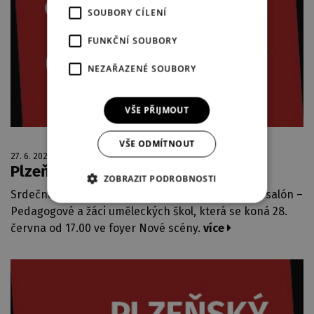
SOUBORY CÍLENÍ
FUNKČNÍ SOUBORY
NEZAŘAZENÉ SOUBORY
VŠE PŘIJMOUT
VŠE ODMÍTNOUT
27. 6. 2023
Plzeňský salón 2023
ZOBRAZIT PODROBNOSTI
Srdečně Vás zveme na vernisáž výstavy Plzeňský salón –
Pedagogové a žáci uměleckých škol, která se koná 28.
června od 17.00 ve foyer Nové scény.
více