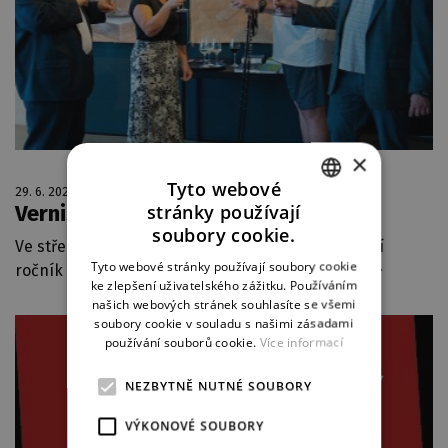
×
Tyto webové
29. 6. 2023
stránky používají
Vernisáž Plzeňského salónu
CZECH
soubory cookie.
Ve středu 28. června jsme slavnostně zahájili další
ENGLISH
Tyto webové stránky používají soubory cookie
ročník tradiční letní výstavy Plzeňský salón.
více
ke zlepšení uživatelského zážitku. Používáním
GERMAN
našich webových stránek souhlasíte se všemi
soubory cookie v souladu s našimi zásadami
používání souborů cookie.
Více informací
NEZBYTNĚ NUTNÉ SOUBORY
VÝKONOVÉ SOUBORY