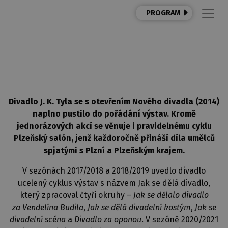
PROGRAM
VÝSTAVY
Divadlo J. K. Tyla se s otevřením Nového divadla (2014)
naplno pustilo do pořádání výstav. Kromě
jednorázových akcí se věnuje i pravidelnému cyklu
Plzeňský salón, jenž každoročně přináší díla umělců
spjatými s Plzní a Plzeňským krajem.
V sezónách 2017/2018 a 2018/2019 uvedlo divadlo
ucelený cyklus výstav s názvem Jak se dělá divadlo,
který zpracoval čtyři okruhy –
Jak se dělalo divadlo
za Vendelína Budila
,
Jak se dělá divadelní kostým
,
Jak se
divadelní scéna
a
Divadlo za oponou
. V sezóně 2020/2021