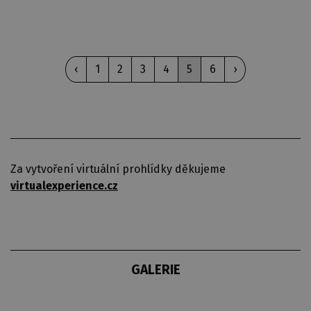
‹
1
2
3
4
5
6
›
Za vytvoření virtuální prohlídky děkujeme
virtualexperience.cz
GALERIE