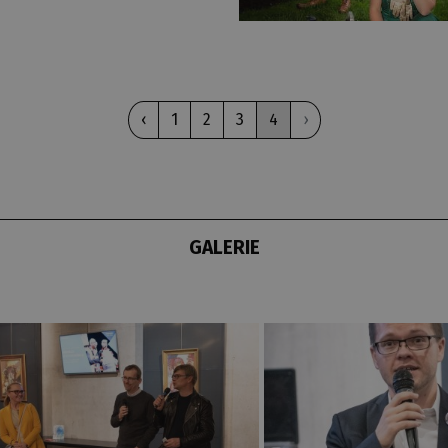
‹
1
2
3
4
›
GALERIE