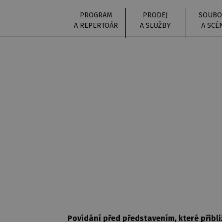
PROGRAM
PRODEJ
SOUBO
A REPERTOÁR
A SLUŽBY
A SCÉ
DRAMATURGIC
Povídání před představením, které přibli