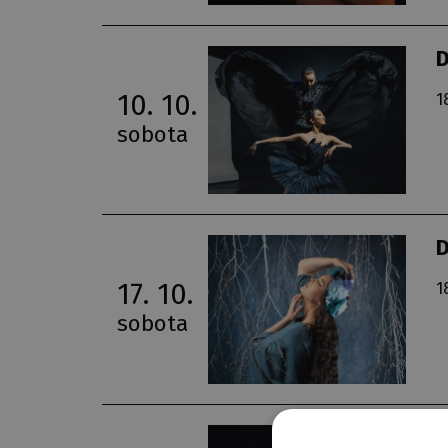
D
10. 10.
1
sobota
17. 10.
1
sobota