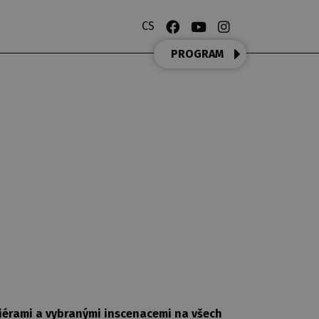
CS
PROGRAM
emiérami a vybranými inscenacemi na všech