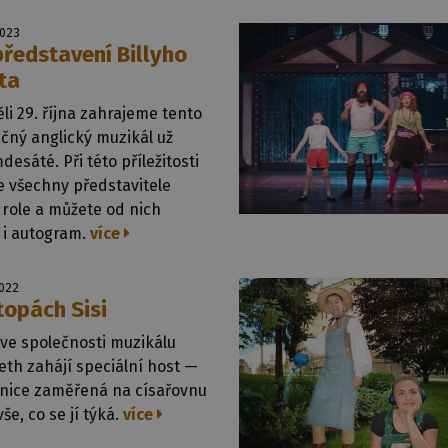
2023
představení Billyho
ota
li 29. října zahrajeme tento
čný anglický muzikál už
esáté. Při této příležitosti
e všechny představitele
í role a můžete od nich
 i autogram.
více
2022
topách Sisi
ve společnosti muzikálu
eth zahájí speciální host —
nice zaměřená na císařovnu
vše, co se jí týká.
více