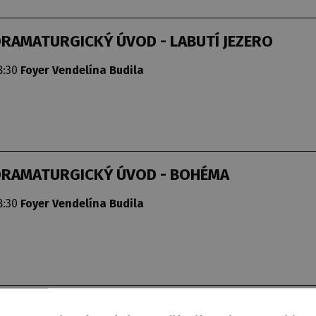
RAMATURGICKÝ ÚVOD - LABUTÍ JEZERO
8:30
Foyer Vendelína Budila
DRAMATURGICKÝ ÚVOD - BOHÉMA
8:30
Foyer Vendelína Budila
DRAMATURGICKÝ ÚVOD - TAMERLÁN