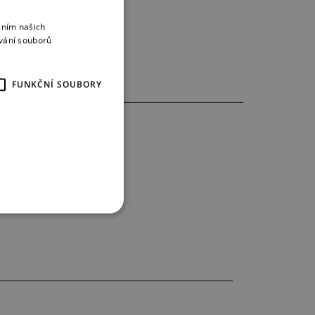
áním našich
CZECH
vání souborů
ENGLISH
GERMAN
FUNKČNÍ SOUBORY