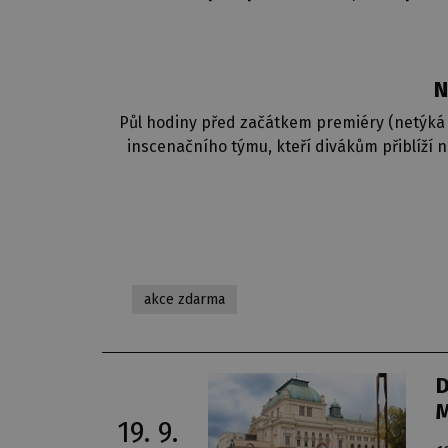
N
Půl hodiny před začátkem premiéry (netýká 
inscenačního týmu, kteří divákům přiblíží n
akce zdarma
D
M
19. 9.