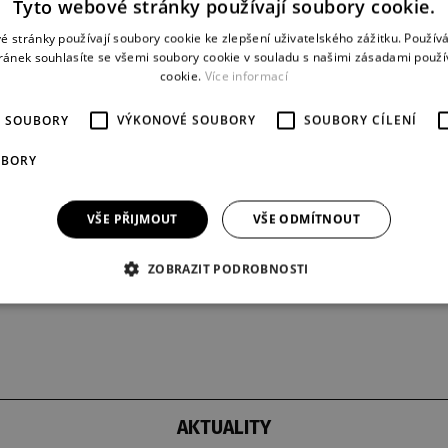
Tyto webové stránky používají soubory cookie.
8:30
Foyer Vendelína Budila
é stránky používají soubory cookie ke zlepšení uživatelského zážitku. Použív
ránek souhlasíte se všemi soubory cookie v souladu s našimi zásadami použí
cookie.
Více informací
É SOUBORY
VÝKONOVÉ SOUBORY
SOUBORY CÍLENÍ
UBORY
DRAMATURGICKÝ ÚVOD - HRDINA ZÁPADU
8:30
Foyer Malé scény
VŠE PŘIJMOUT
VŠE ODMÍTNOUT
ZOBRAZIT PODROBNOSTI
AKTUALITY