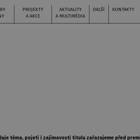
RY
PROJEKTY
AKTUALITY
DALŠÍ
KONTAKTY
NY
A AKCE
A MULTIMÉDIA
KÉ ÚVODY
žuje téma, pojetí i zajímavosti titulu zařazujeme před pr