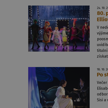
24. 10. 
80. 
Elli
V nedě
výjime
poosmd
uvidít
tituln
získat
18. 10. 
Po s
Večer 
Elisab
odbor
Sisi a 