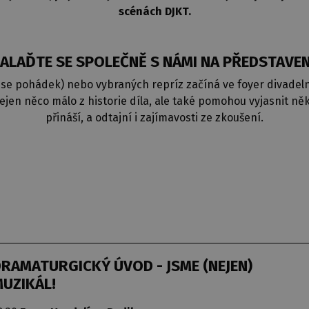
scénách DJKT.
ALAĎTE SE SPOLEČNĚ S NÁMI NA PŘEDSTAVEN
se pohádek) nebo vybraných repríz začíná ve foyer divadeln
ejen něco málo z historie díla, ale také pomohou vyjasnit někt
přináší, a odtajní i zajímavosti ze zkoušení.
RAMATURGICKÝ ÚVOD - JSME (NEJEN)
UZIKÁL!