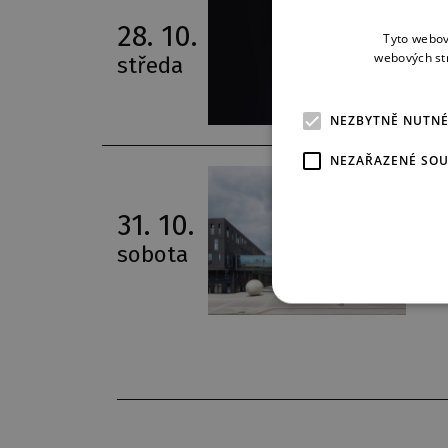
28. 10.
1
Tyto webov
webových st
středa
NEZBYTNĚ NUTN
NEZAŘAZENÉ SO
31. 10.
1
sobota