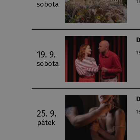
1
sobota
19. 9.
1
sobota
25. 9.
1
pátek