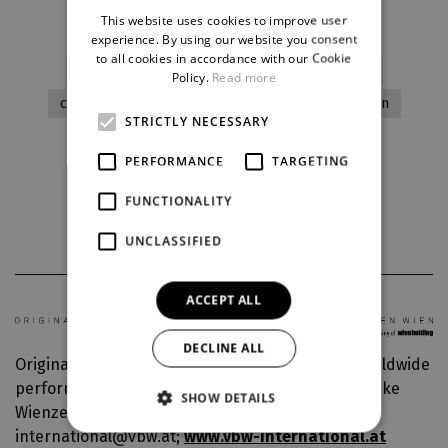
This website uses cookies to improve user
ENGLISH
experience. By using our website you consent
to all cookies in accordance with our Cookie
GERMAN
drama
traditional processing
romantic
Policy.
Read more
contemporary artwork
adults
to graduation
STRICTLY NECESSARY
PERFORMANCE
TARGETING
Download current
FUNCTIONALITY
UNCLASSIFIED
ACCEPT ALL
DECLINE ALL
Original production: Vereinigte Bühnen Wien, Worldwide
performance rights: VBW International GmbH, Linke
SHOW DETAILS
Wienzeile 6, 1060 Vienna, Austria
international@vbw.at;
www.vbw-international.at