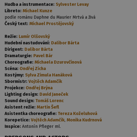
Hudba a instrumentace:
Sylvester Levay
Libreto:
Michael Kunze
podle románu Daphne du Maurier Mrtvá a živá
Český text:
Michael Prostějovský
Režie:
Lumír Olšovský
Hudební nastudování:
Dalibor Bárta
Dirigent:
Dalibor Bárta
Dramaturgie:
Pavel Bár
Choreografie:
Michaela Dzurovčínová
Scéna:
Ondřej Zicha
Kostýmy:
Sylva Zimula Hanáková
Sbormistr:
Vojtěch Adamčík
Projekce:
Ondřej Brýna
Lighting design:
David Janeček
Sound design:
Tomáš Lorenc
Asistent režie:
Martin Šefl
Asistentka choreografie:
Tereza Koželuhová
Korepetice:
Vojtěch Adamčík
,
Monika Kudrnová
Inspice:
Antonín Pfleger ml.