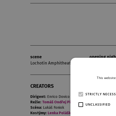
scene
opening nigh
Lochotín Amphitheatre
29. 6. 2018
This website
CREATORS
STRICTLY NECES
Dirigent:
Enrico Dovico
Režie:
Tomáš Ondřej Pilař
UNCLASSIFIED
Scéna:
Lukáš Foniok
Kostýmy:
Lenka Polášková