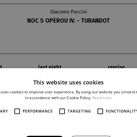
Giacomo Puccini
NOC S OPEROU IV. - TURANDOT
t
last night
reprise
29. 6. 2018
1
This website uses cookies
 uses cookies to improve user experience. By using our website you consent t
in accordance with our Cookie Policy.
Read more
PRERSONS AND ACTOR
SARY
PERFORMANCE
TARGETING
FUNCTIONALIT
Turandot:
Iveta Jiříková
Císař Altoum, její otec:
Jan Jež
Timur, sesazený tatarský král:
Kalaf, jeho syn:
Paolo Lardizz