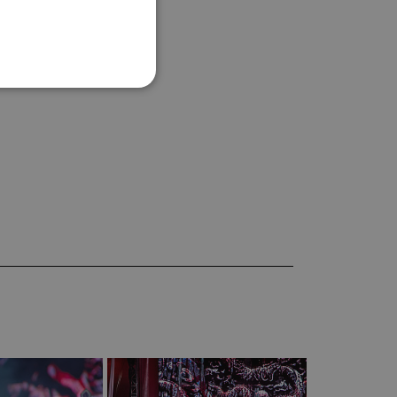
erová
k
ibera
Kořínek