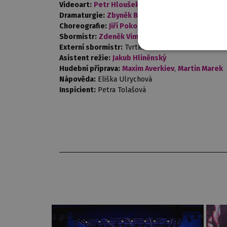
Videoart:
Petr Hloušek
Dramaturgie:
Zbyněk Brabec
Choreografie:
Jiří Pokorný
Sbormistr:
Zdeněk Vimr
Externí sbormistr:
Tvrtko Karlovič
Asistent režie:
Jakub Hliněnský
Hudební příprava:
Maxim Averkiev
,
Martin Marek
Nápověda:
Eliška Ulrychová
Inspicient:
Petra Tolašová