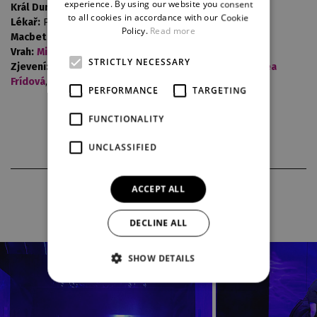
experience. By using our website you consent
Král Duncan:
Pavel Feiferlík
to all cookies in accordance with our Cookie
Lékař:
Pavel Horáček,
Dalibor Tolaš
GERMAN
Policy.
Read more
Macbethův sluha:
David Cody,
Roman Dušek
Vrah:
Miro Bartoš
,
Jakub Hliněnský
STRICTLY NECESSARY
Zjevení:
Miro Bartoš
, David Cody, Petra Šintáková,
Andrea
Frídová
,
Adéla Skočilová
PERFORMANCE
TARGETING
FUNCTIONALITY
UNCLASSIFIED
PHOTOS FROM THE PRODUCTION
ACCEPT ALL
DECLINE ALL
SHOW DETAILS