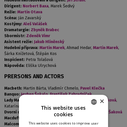
Hudební nastudování a dirigent:
Jiří Štrunc
Dirigent:
Norbert Baxa
, Marek Šedivý
Režie:
Martin Otava
Scéna:
Ján Zavarský
Kostýmy:
Aleš Valášek
Dramaturgie:
Zbyněk Brabec
Sbormistr:
Zdeněk Vimr
Asistent režie:
Jakub Hliněnský
Hudební příprava:
Martin Marek
, Ahmad Hedar,
Martin Marek
,
Šárka Knížetová, Štěpán Kos
Inspicient:
Petra Tolašová
Nápověda:
Eliška Ulrychová
PRERSONS AND ACTORS
Macbeth:
Martin Bárta, Vladimír Chmelo,
Pavel Klečka
Banquo:
Jevhen Šokalo
,
František Zahradníček
×
Lady Macbeth:
Csilla Boross
,
Ivana Veberová
,
Ivana Šaková
,
Katarína Jorda Kramolišová
This website uses
Dvorní dáma Lady Macbeth:
Radka Sehnoutková
,
Ivana Šaková
cookies
CZECH
Macduff:
Tomáš Černý,
Paolo Lardizzone
This website uses cookies to improve user
Malcom:
Tomáš Kořínek
,
Michal Bragagnolo
ENGLISH