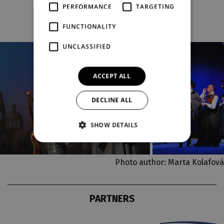
PHOTOS FROM THE PRODUCTION
PERFORMANCE
TARGETING
FUNCTIONALITY
UNCLASSIFIED
ACCEPT ALL
DECLINE ALL
SHOW DETAILS
Photo author: Marta Kolafová
PARTNERS