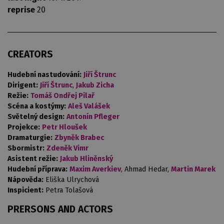
reprise
20
CREATORS
Hudební nastudování:
Jiří Štrunc
Dirigent:
Jiří Štrunc
,
Jakub Zicha
Režie:
Tomáš Ondřej Pilař
Scéna a kostýmy:
Aleš Valášek
Světelný design:
Antonín Pfleger
Projekce:
Petr Hloušek
Dramaturgie:
Zbyněk Brabec
Sbormistr:
Zdeněk Vimr
Asistent režie:
Jakub Hliněnský
Hudební příprava:
Maxim Averkiev
, Ahmad Hedar,
Martin Marek
Nápověda:
Eliška Ulrychová
Inspicient:
Petra Tolašová
PRERSONS AND ACTORS