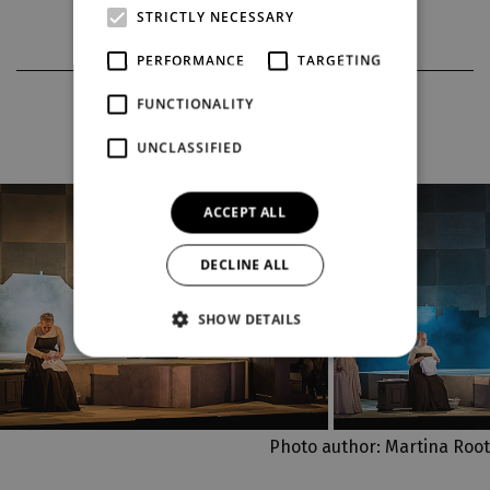
STRICTLY NECESSARY
PERFORMANCE
TARGETING
PHOTOS FROM THE PRODUCTION
FUNCTIONALITY
UNCLASSIFIED
ACCEPT ALL
DECLINE ALL
SHOW DETAILS
Photo author: Martina Root