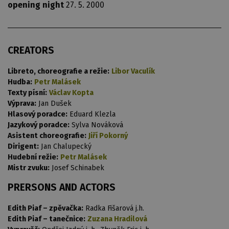
opening night
27. 5. 2000
CREATORS
Libreto, choreografie a režie:
Libor Vaculík
Hudba:
Petr Malásek
Texty písní:
Václav Kopta
Výprava:
Jan Dušek
Hlasový poradce:
Eduard Klezla
Jazykový poradce:
Sylva Nováková
Asistent choreografie:
Jiří Pokorný
Dirigent:
Jan Chalupecký
Hudební režie:
Petr Malásek
Mistr zvuku:
Josef Schinabek
PRERSONS AND ACTORS
Edith Piaf – zpěvačka:
Radka Fišarová j.h.
Edith Piaf – tanečnice:
Zuzana Hradilová