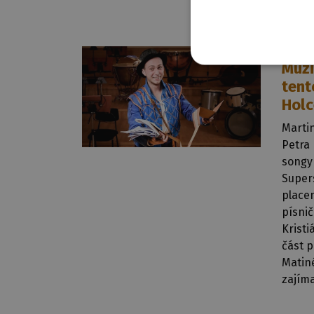
26. 10. 
Muzi
tent
Hol
Marti
Petra
songy 
Supers
place
písnič
Kristi
část 
Matiné
zajíma