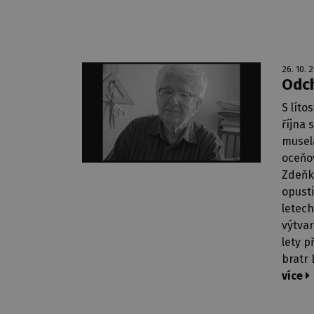
26. 10. 
Odch
S lít
října 
musel
oceňo
Zdeňk
opusti
letech
výtvar
lety p
bratr 
více