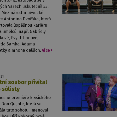
ch 5.–12. listopadu se v
ých Varech uskutečnil 55.
k Mezinárodní pěvecké
že Antonína Dvořáka, která
rtovala úspěšnou kariéru
 umělců, např. Gabriely
kové, Evy Urbanové,
rda Samka, Adama
etky a mnoha dalších.
více
021
tní soubor přivítal
 sólisty
pěšné premiéře klasického
 Don Quijote, která se
la tuto sobotu, jmenoval
uboru Jiří Pokorný nové