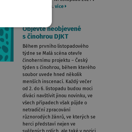
místě nákupu.
více
26. 10. 2021
Objevte neobjevené
s činohrou DJKT
Během prvního listopadového
týdne se Malá scéna otevře
činohernímu projektu – Český
týden s činohrou, během kterého
soubor uvede hned několik
menších inscenací. Každý večer
od 2. do 6. listopadu budou moci
diváci navštívit jinou novinku, ve
všech případech však půjde o
netradiční zpracování
různorodých žánrů, ve kterých se
herci představí nejen ve
svěřených rolích, ale také v pozici