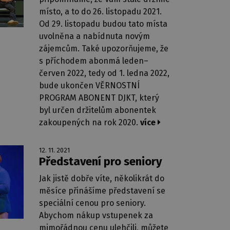
místo, a to do 26. listopadu 2021.
Od 29. listopadu budou tato místa
uvolněna a nabídnuta novým
zájemcům. Také upozorňujeme, že
s příchodem abonmá leden–
červen 2022, tedy od 1. ledna 2022,
bude ukončen VĚRNOSTNÍ
PROGRAM ABONENT DJKT, který
byl určen držitelům abonentek
zakoupených na rok 2020.
více
12. 11. 2021
Představení pro seniory
Jak jistě dobře víte, několikrát do
měsíce přinášíme představení se
speciální cenou pro seniory.
Abychom nákup vstupenek za
mimořádnou cenu ulehčili, můžete