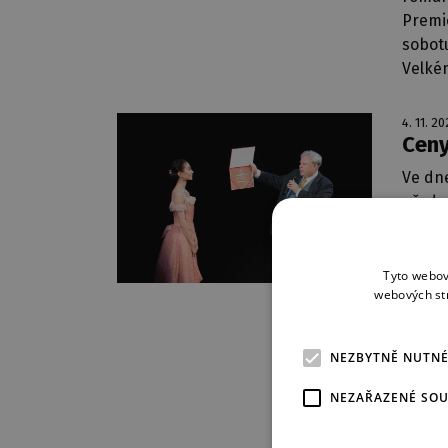
Premi
sobotu
Velké
4. 11. 20
Ceny
Ve dne
před 
divadl
Divadl
pravid
Tyto webov
webových st
význam
ročník
pravi
NEZBYTNĚ NUTN
divadl
připad
NEZAŘAZENÉ SO