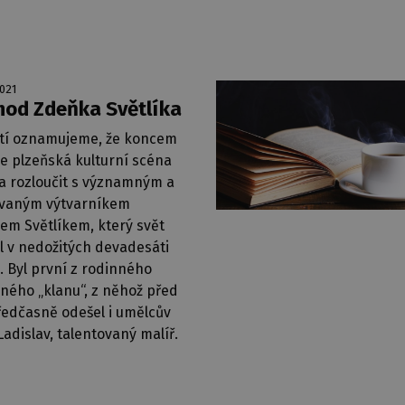
2021
od Zdeňka Světlíka
ostí oznamujeme, že koncem
se plzeňská kulturní scéna
a rozloučit s významným a
vaným výtvarníkem
em Světlíkem, který svět
l v nedožitých devadesáti
. Byl první z rodinného
ného „klanu“, z něhož před
ředčasně odešel i umělcův
Ladislav, talentovaný malíř.