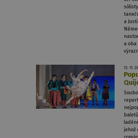
sólisty
tanečn
a Just
Němec
nastou
a oba 
výrazn
12. 11. 2
Popu
Quij
Soubor
repert
nejpo
baletů
laděné
jehož
román