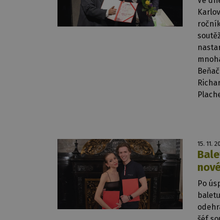
Ve dne
Karlov
roční
soutě
nasta
mnoha
Beňač
Richa
Plach
15. 11. 2
Bale
nové
Po ús
baletu
odehrá
šéf so