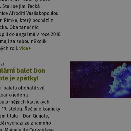
. Stali se jimi řecká
ice Afroditi Vasilakopoulou
in Rimke, který pochází z
ka. Oba tanečníci
pili do angažmá v roce 2018
mají za sebou několik
ých rolí.
více
021
lární balet Don
ote je zpátky!
 baletu obohatil svůj
oár o jeden z
pulárnějších klasických
 19. století. Řeč je o komicky
m titulu – Don Quijote,
 děj vychází ze známého
u Miguela de Cervantese.