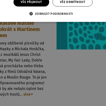
VŠE PŘIJMOUT
VŠE ODMÍTNOUT
ZOBRAZIT PODROBNOSTI
2021
kálové matiné
okrát s Martinem
cem
novy oblíbené písničky od
 Hapky a Michala Horáčka,
z muzikálů Jesus Christ
tar, My Fair Lady, Dobře
ná procházka nebo třeba
ky z filmů Odvážná Vaiana,
án a Moulin Rouge. To je jen
připravovaného programu!
 by ale nebylo úplné bez
vých hostů...
více