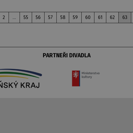
2
...
55
56
57
58
59
60
61
62
63
PARTNEŘI DIVADLA