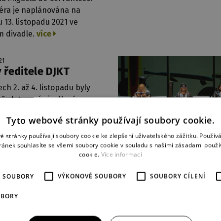
éra je naplánována na
 13. listopadu 2021 ve
m divadle.
více
21
 ředitele DJKT
ch 2. až 4. listopadu byly
představeními v Novém
e předány Ceny ředitele
Tyto webové stránky používají soubory cookie.
a J. K. Tyla, které jsou
elně udíleny při příležitosti
é stránky používají soubory cookie ke zlepšení uživatelského zážitku. Použív
ránek souhlasíte se všemi soubory cookie v souladu s našimi zásadami použí
ných jubileí. Již desátý
cookie.
Více informací
 byl spjat s 155. výročím
delného provozu českého
É SOUBORY
VÝKONOVÉ SOUBORY
SOUBORY CÍLENÍ
a v Plzni, které ovšem
á na 1. listopadu 2020.
více
UBORY