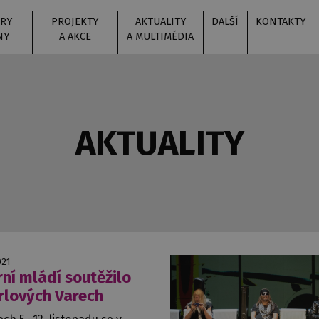
RY
PROJEKTY
AKTUALITY
DALŠÍ
KONTAKTY
NY
A AKCE
A MULTIMÉDIA
AKTUALITY
021
ní mládí soutěžilo
rlových Varech