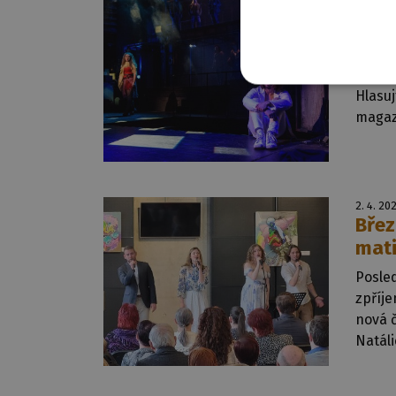
19. 4. 2
Hlas
a pr
Rež
Hlasuj
magaz
2. 4. 20
Břez
mat
Posle
zpříj
nová 
Natál