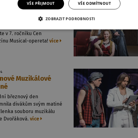
024
VŠE PŘIJMOUT
VŠE ODMÍTNOUT
ujte pro Ježíše
o Pavla a Charlotte
ZOBRAZIT PODROBNOSTI
né
te v 7. ročníku Cen
ínu Musical-opereta!
více
24
nové Muzikálové
iné
dní březnový den
emnila divákům svým matiné
členka souboru muzikálu
ie Dvořáková.
více