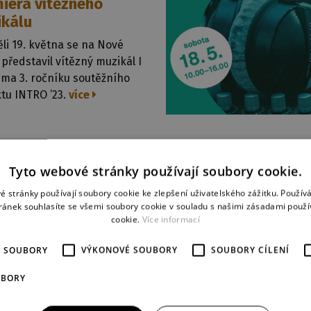
iéra vítězného
kálu
li 19. května se na Nové
představil vítězný muzikál I
ima 3. ročníku soutěžního
tu INTRO ’23.
více
024
tný ročník festivalu
Tyto webové stránky používají soubory cookie.
ho muzikálu
é stránky používají soubory cookie ke zlepšení uživatelského zážitku. Použív
ránek souhlasíte se všemi soubory cookie v souladu s našimi zásadami použí
nu! letos už po 7. ovládne
cookie.
Více informací
divadlo! Spouštíme
rodej vstupenek.
více
É SOUBORY
VÝKONOVÉ SOUBORY
SOUBORY CÍLENÍ
UBORY