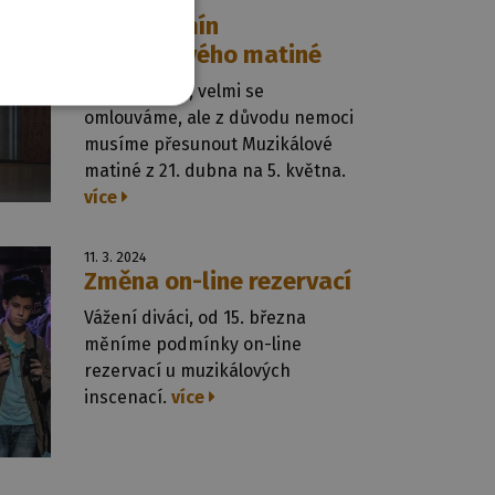
18. 4. 2024
Nový termín
Muzikálového matiné
Vážení diváci, velmi se
omlouváme, ale z důvodu nemoci
musíme přesunout Muzikálové
matiné z 21. dubna na 5. května.
více
11. 3. 2024
Změna on-line rezervací
Vážení diváci, od 15. března
měníme podmínky on-line
rezervací u muzikálových
inscenací.
více