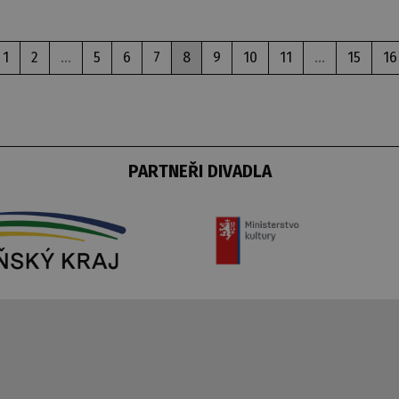
1
2
...
5
6
7
8
9
10
11
...
15
16
PARTNEŘI DIVADLA