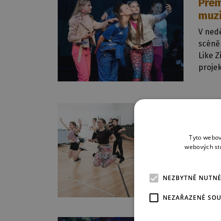
Prem
muzi
V nedě
scéně 
Like Z
projek
15. 5. 2
Šťas
plné
Tyto webov
webových st
Na scé
Nové 
předp
NEZBYTNĚ NUTN
NEZAŘAZENÉ SO