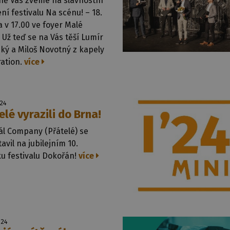
ně Vás zveme na slavnostní
í festivalu Na scénu! –⁠⁠⁠⁠⁠⁠ 18.
 v 17.00 ve foyer Malé
 Už teď se na Vás těší Lumír
ký a Miloš Novotný z kapely
ration.
více
024
elé vyrazili do Brna!
ál Company (Přátelé) se
avil na jubilejním 10.
u festivalu Dokořán!
více
024