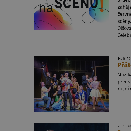
Srdeč
zahájen
června
scény.
Olšovs
Celeb
14. 6. 2
Přát
Muzik
předst
ročník
20. 5. 2