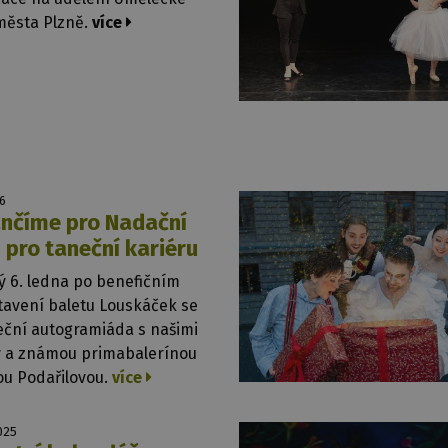
města Plzně.
více
26
nčíme pro Nadační
 pro taneční kariéru
ý 6. ledna po benefičním
tavení baletu Louskáček se
eční autogramiáda s našimi
ty a známou primabalerínou
ou Podařilovou.
více
2025