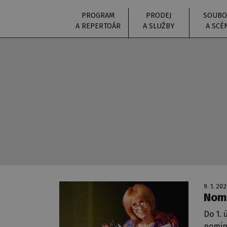
PROGRAM
PRODEJ
SOUBO
A REPERTOÁR
A SLUŽBY
A SCÉ
9. 1. 20
Nomi
Do 1.
nomin