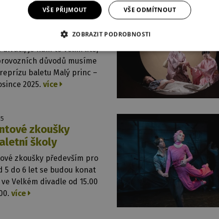
VŠE PŘIJMOUT
VŠE ODMÍTNOUT
025
ená repríza Malého
ce
ZOBRAZIT PODROBNOSTI
 diváci, je nám to velmi líto,
 provozních důvodů musíme
 reprízu baletu Malý princ –
osince 2025.
více
25
ntové zkoušky
aletní školy
tové zkoušky především pro
d 5 do 6 let se budou konat
í ve Velkém divadle od 15.00
00.
více