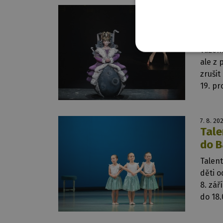
25. 9. 2
Zruš
prin
Vážení
ale z
zrušit
19. pr
7. 8. 20
Tale
do B
Talen
děti o
8. zář
do 18.