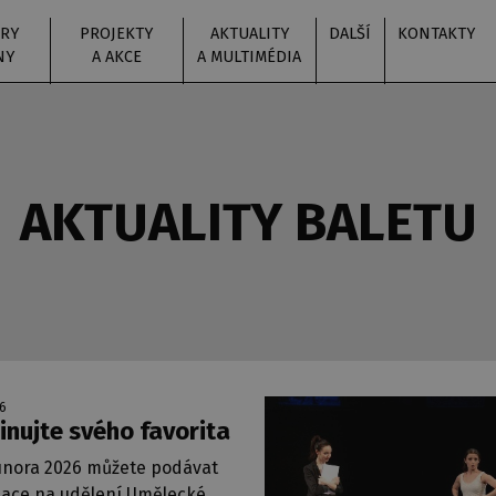
RY
PROJEKTY
AKTUALITY
DALŠÍ
KONTAKTY
NY
A AKCE
A MULTIMÉDIA
AKTUALITY BALETU
26
nujte svého favorita
 února 2026 můžete podávat
ace na udělení Umělecké