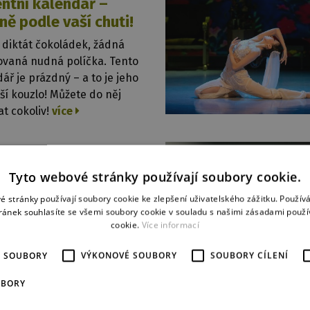
ntní kalendář –
ně podle vaší chuti!
 diktát čokoládek, žádná
kovaná nudná políčka. Tento
ář je prázdný – a to je jeho
ší kouzlo! Můžete do něj
t cokoliv!
více
2025
cké requiem se
Tyto webové stránky používají soubory cookie.
iálním poselstvím
é stránky používají soubory cookie ke zlepšení uživatelského zážitku. Použív
eční repríza Německého
ránek souhlasíte se všemi soubory cookie v souladu s našimi zásadami použí
em bude patřit hudbě,
cookie.
Více informací
ínce a výjimečnému
i, italské tanečnici Chiaře
É SOUBORY
VÝKONOVÉ SOUBORY
SOUBORY CÍLENÍ
.
více
UBORY