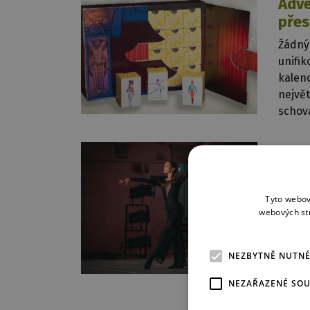
Adve
přes
Žádný
unifi
kalend
největ
schova
19. 10. 
Něme
spec
Tyto webov
Čtvrt
webových st
requi
vzpom
hostov
NEZBYTNĚ NUTN
Bacci
NEZAŘAZENÉ SO