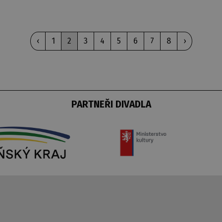
‹
1
2
3
4
5
6
7
8
›
PARTNEŘI DIVADLA