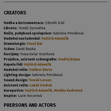
CREATORS
Hudba a instrumentace:
Zdeněk Král
Libreto:
Tomáš Syrovátka
Režie, pohybová spolupráce:
Gabriela Petráková
Hudební nastudování:
Vojtěch Adamčík
Dramaturgie:
Pavel Bár
Scéna:
David Bazika
Kostýmy:
Hana Kelar Knotková
Projekce, asistent scénografie:
Ondřej Brýna
Kapelu řídí:
Vojtěch Adamčík
Hudební režie:
Dalibor Bárta
Lighting design:
Gabriela Petráková
Sound design:
Tomáš Lorenc
Asistent režie:
Lukáš Ondruš
Korepetice:
Vojtěch Adamčík
,
Monika Kudrnová
Inspice:
Lucie Kocurová
PRERSONS AND ACTORS