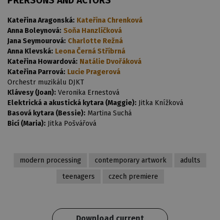
PRERSONS AND ACTORS
Kateřina Aragonská:
Kateřina Chrenková
Anna Boleynová:
Soňa Hanzlíčková
Jana Seymourová:
Charlotte Režná
Anna Klevská:
Leona Černá Stříbrná
Kateřina Howardová:
Natálie Dvořáková
Kateřina Parrová:
Lucie Pragerová
Orchestr muzikálu DJKT
Klávesy (Joan):
Veronika Ernestová
Elektrická a akustická kytara (Maggie):
Jitka Knížková
Basová kytara (Bessie):
Martina Suchá
Bicí (Maria):
Jitka Pošvářová
modern processing
contemporary artwork
adults
teenagers
czech premiere
Download current