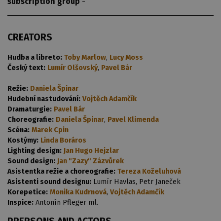
subscription group
-
CREATORS
Hudba a libreto:
Toby Marlow
,
Lucy Moss
Český text:
Lumír Olšovský
,
Pavel Bár
Režie:
Daniela Špinar
Hudební nastudování:
Vojtěch Adamčík
Dramaturgie:
Pavel Bár
Choreografie:
Daniela Špinar
,
Pavel Klimenda
Scéna:
Marek Cpin
Kostýmy:
Linda Boráros
Lighting design:
Jan Hugo Hejzlar
Sound design:
Jan "Zazy" Zázvůrek
Asistentka režie a choreografie:
Tereza Koželuhová
Asistenti sound designu:
Lumír Havlas, Petr Janeček
Korepetice:
Monika Kudrnová
,
Vojtěch Adamčík
Inspice:
Antonín Pfleger ml.