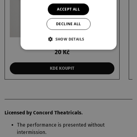
ACCEPT ALL
DECLINE ALL
SHOW DETAILS
20 Kč
KDE KOUPIT
Licensed by Concord Theatricals.
The performance is presented without
intermission.