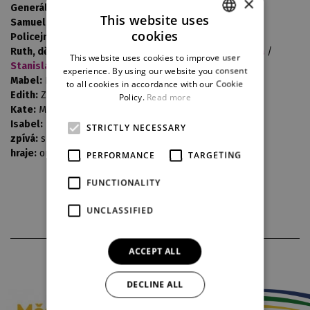
×
Generál Stanley:
Roman Krebs
/ Zavislan Libor
This website uses
Samuel:
Vlček
cookies
Policejní seržant:
CZECH
Ruth, děvče pro všechno:
Venuše Zaoralová Dvořáková
/
This website uses cookies to improve user
ENGLISH
Stanislava Topinková Fořtová
experience. By using our website you consent
Mabel:
Havlíčková Michaela / Miková Gabriela
to all cookies in accordance with our Cookie
GERMAN
Edith:
Zemanová Mariana
Policy.
Read more
Kate:
Marešová Lenka
Isabel:
Borovská Kamila j.h.
STRICTLY NECESSARY
zpívá:
sbor, muz. a opty DJKT
hraje:
orch., souboru muzikálu a opty
PERFORMANCE
TARGETING
FUNCTIONALITY
UNCLASSIFIED
ACCEPT ALL
PARTNERS
DECLINE ALL