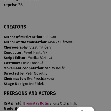
reprise
28
CREATORS
Author of music:
Arthur Sullivan
Author of the translation:
Monika Bártová
Choreography:
Vlastimil Červ
Conductor:
Pavel Kantořík
Script Editor:
Monika Bártová
Costume:
Lucie Loosová
Movement cooperation:
Václav Kolář
Directed by:
Petr Novotný
Choirmaster:
Eva Procházková
Stage Design:
Ivo Žídek
PRERSONS AND ACTORS
Král pirátů:
Bronislav Kotiš
/ Kříž Oldřich j.h.
Frederik, pirátský učeň:
Vlček Milan j.h. / Kukla Petr