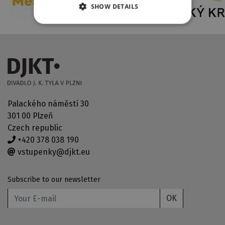
SHOW DETAILS
Palackého náměstí 30
301 00 Plzeň
Czech republic
+420 378 038 190
vstupenky@djkt.eu
Subscribe to our newsletter
OK