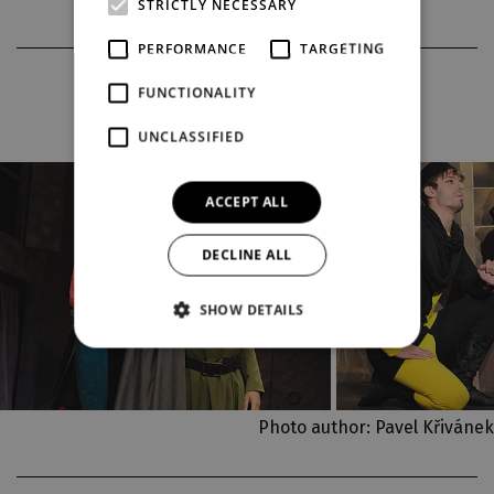
STRICTLY NECESSARY
PERFORMANCE
TARGETING
PHOTOS FROM THE PRODUCTION
FUNCTIONALITY
UNCLASSIFIED
ACCEPT ALL
DECLINE ALL
SHOW DETAILS
Photo author: Pavel Křivánek