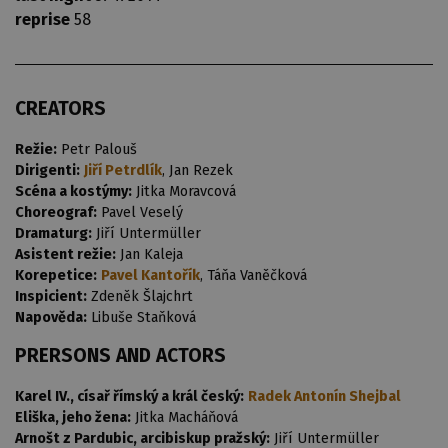
reprise
58
CREATORS
Režie:
Petr Palouš
Dirigenti:
Jiří Petrdlík
, Jan Rezek
Scéna a kostýmy:
Jitka Moravcová
Choreograf:
Pavel Veselý
Dramaturg:
Jiří Untermüller
Asistent režie:
Jan Kaleja
Korepetice:
Pavel Kantořík
, Táňa Vaněčková
Inspicient:
Zdeněk Šlajchrt
Napověda:
Libuše Staňková
PRERSONS AND ACTORS
Karel IV., císař římský a král český:
Radek Antonín Shejbal
Eliška, jeho žena:
Jitka Macháňová
Arnošt z Pardubic, arcibiskup pražský:
Jiří Untermüller