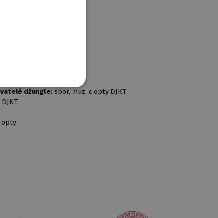
tin Bačkovský
 Korec
Gröger
 Srncová / Kamila Borovská
á
 Shejbal
yvatelé džungle:
sbor, muz. a opty DJKT
y DJKT
 opty