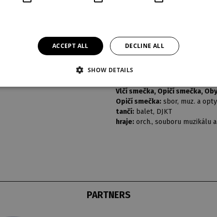
TABÁKÍ, šakal:
Mira Nosek / Mar
HANUMAN, opičí král:
Vlastimil
BONGO, DJ opičího krále:
Filip 
VLČATA - TLAPIČKA:
Mia Sudková
ACCEPT ALL
DECLINE ALL
Sivák:
Petr Dudás
Černý chvost:
Mariana Zemanov
SHOW DETAILS
Héramba, buvol:
Radek Antonín
Dívka:
Michaela Musilová
Vlčí smečka, Opičí smečka, Ob
Opičí smečka:
sbor, muz. a opt
tančí:
balet, DJKT
hraje:
orch., souboru muzikálu a
PARTNERS