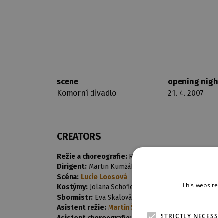
scene
opening nigh
Komorní divadlo
21. 4. 2007
CREATORS
Režie a choreografie:
Radek Balaš
Dirigent:
Martin Kumžák,
Pavel Kantořík
Scéna:
Lucie Loosová
This website
Kostýmy:
Jolana Schofield - Izbická
Sbormistr:
Eva Skalová
Asistent režie:
Martin Šefl
STRICTLY NECES
Asistent choreografie:
Petra Tolašová