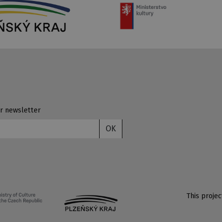
r newsletter
OK
This proje